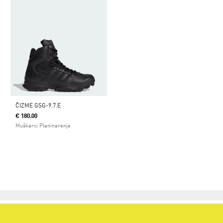
ČIZME GSG-9.7.E
€ 180.00
Muškarci Planinarenje