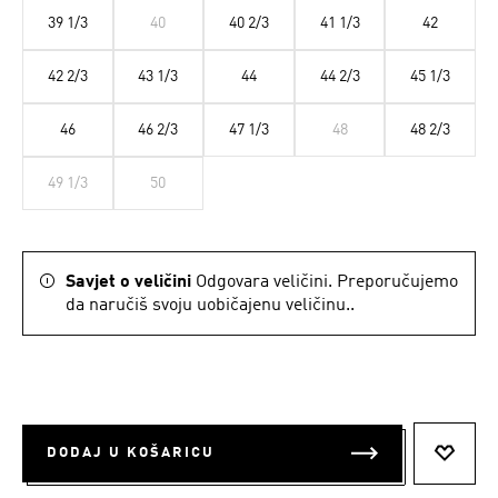
39 1/3
40
40 2/3
41 1/3
42
42 2/3
43 1/3
44
44 2/3
45 1/3
46
46 2/3
47 1/3
48
48 2/3
49 1/3
50
Savjet o veličini
Odgovara veličini. Preporučujemo
da naručiš svoju uobičajenu veličinu..
DODAJ U KOŠARICU
DODAJ