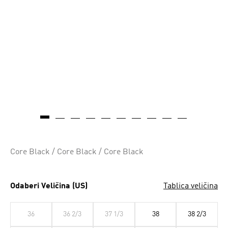
Core Black / Core Black / Core Black
Odaberi Veličina (US)
Tablica veličina
36
36 2/3
37 1/3
38
38 2/3