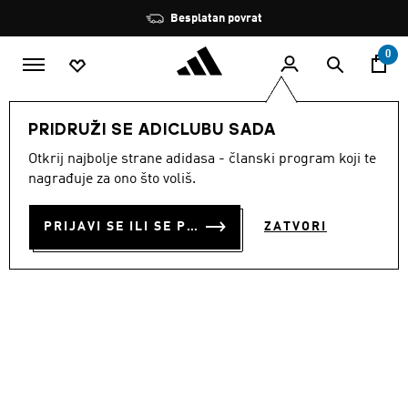
Preskoči na glavni sadržaj
Zaustavi
Besplatan povrat
rotaciju
0
MUŠKARCI
Obuća
PRIDRUŽI SE ADICLUBU SADA
Otkrij najbolje strane adidasa - članski program koji te
ČIZME GSG-9.7.E
nagrađuje za ono što voliš.
€ 180.00
PRIJAVI SE ILI SE PRIDRUŽI SADA
ZATVORI