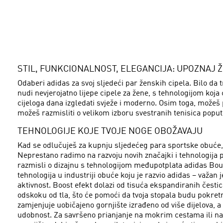
STIL, FUNKCIONALNOST, ELEGANCIJA: UPOZNAJ Ž
Odaberi adidas za svoj sljedeći par ženskih cipela. Bilo da t
nudi nevjerojatno lijepe cipele za žene, s tehnologijom koja 
cijeloga dana izgledati svježe i moderno. Osim toga, možeš 
možeš razmisliti o velikom izboru svestranih tenisica poput 
TEHNOLOGIJE KOJE TVOJE NOGE OBOŽAVAJU
Kad se odlučuješ za kupnju sljedećeg para sportske obuće, t
Neprestano radimo na razvoju novih značajki i tehnologija pa
razmisli o dizajnu s tehnologijom međupotplata adidas Boun
tehnologija u industriji obuće koju je razvio adidas – važ
aktivnost. Boost efekt dolazi od tisuća ekspandiranih čestic
odskoku od tla, što će pomoći da tvoja stopala budu pokretni
zamjenjuje uobičajeno gornjište izrađeno od više dijelova,
udobnost. Za savršeno prianjanje na mokrim cestama ili na