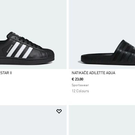
STAR II
NATIKAČE ADILETTE AQUA
€ 23.00
Da
Sportswear
12 Colours