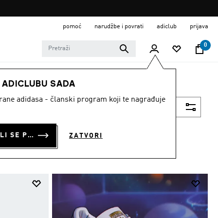
pomoć
narudžbe i povrati
adiclub
prijava
0
E ADICLUBU SADA
strane adidasa - članski program koji te nagrađuje
Filtriraj
PRIJAVI SE ILI SE PRIDRUŽI SADA
ZATVORI