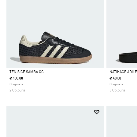
TENISICE SAMBA OG
NATIKAČE ADIL
€ 130.00
€ 40.00
Da
Da
Originals
Originals
2 Colours
3 Colours