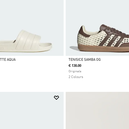
ETTE AQUA
TENISICE SAMBA OG
€ 130.00
Da
Originals
2 Colours