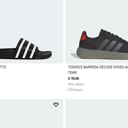
ETTE
TENISICE BARREDA DECODE SHOES AU
TEAM
Da
€ 90.00
Moto Sport
2 Colours