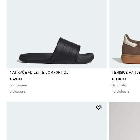
NATIKAČE ADILETTE COMFORT 2.0
TENISICE HAND
€ 45.00
€ 110.00
Da
Da
Sportswear
Originals
3 Colours
17 Colours