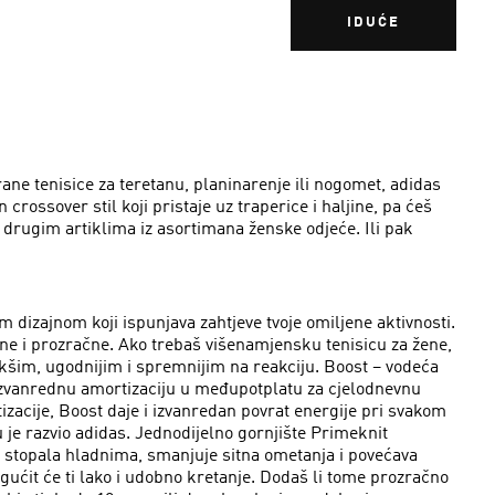
IDUĆE
irane tenisice za teretanu, planinarenje ili nogomet, adidas
rossover stil koji pristaje uz traperice i haljine, pa ćeš
s drugim artiklima iz asortimana ženske odjeće. Ili pak
 dizajnom koji ispunjava zahtjeve tvoje omiljene aktivnosti.
ilne i prozračne. Ako trebaš višenamjensku tenisicu za žene,
ekšim, ugodnijim i spremnijim na reakciju. Boost – vodeća
a izvanrednu amortizaciju u međupotplatu za cjelodnevnu
izacije, Boost daje i izvanredan povrat energije pri svakom
u je razvio adidas. Jednodijelno gornjište Primeknit
u stopala hladnima, smanjuje sitna ometanja i povećava
ćit će ti lako i udobno kretanje. Dodaš li tome prozračno