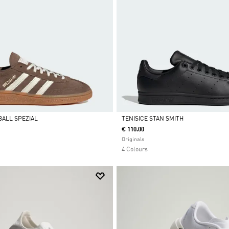
BALL SPEZIAL
TENISICE STAN SMITH
€ 110.00
Da
Originals
4 Colours