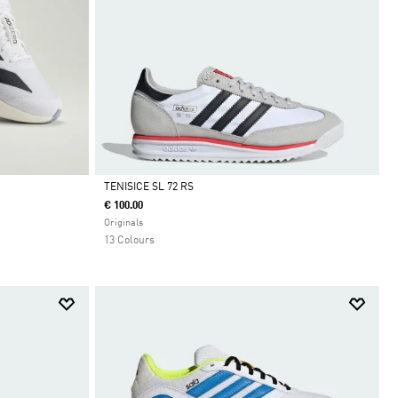
TENISICE SL 72 RS
€ 100.00
Da
Originals
13 Colours