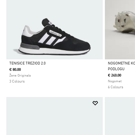
TENISICE TREZIOD 2.0
NOGOMETNE KOP
PODLOGU
€ 80.00
Da
Da
€ 240.00
Žene Originals
3 Colours
Nogomet
6 Colours