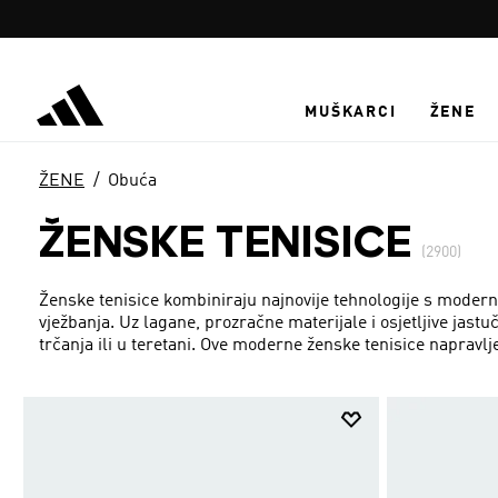
Preskoči na glavni sadržaj
MUŠKARCI
ŽENE
ŽENE
Obuća
ŽENSKE TENISICE
(2900)
Ženske tenisice kombiniraju najnovije tehnologije s modern
vježbanja. Uz lagane, prozračne materijale i osjetljive jast
trčanja ili u teretani. Ove moderne ženske tenisice napravljen
aktivnosti. Za one dane kad nisi na terenu ili treningu tu s
živim bojama, u kojima ćeš izgledati jednako dobro kao što 
jednobojnih do odvažnih uzoraka, pa svatko može pronaći p
uz naše ženske tenisice.