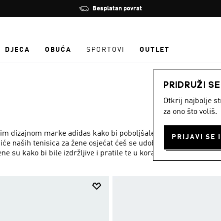
Zaustavi
Besplatan povrat
rotaciju
DJECA
OBUĆA
SPORTOVI
OUTLET
PRIDRUŽI S
Otkrij najbolje 
za ono što voliš.
im dizajnom marke adidas kako bi poboljšale tvoje iskustvo
učiće naših tenisica za žene osjećat ćeš se udobno tijekom
e su kako bi bile izdržljive i pratile te u korak pri svakoj
Prikaži više
u naše elegantne ženske tenisice s upečatljivim dizajnom i
se osjećaš. Naša kolekcija sadržava sve, od klasičnih
ar za sebe. Uživaj u savršenom spoju funkcionalnosti i mode