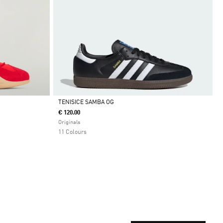
TENISICE SAMBA OG
€ 120.00
Da
Originals
11 Colours