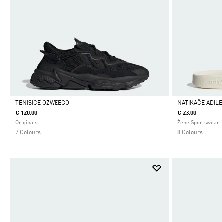
TENISICE OZWEEGO
NATIKAČE ADIL
€ 120.00
€ 23.00
Da
Da
Originals
Žene Sportswear
7 Colours
8 Colours