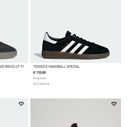
DI REVOLUT F1
TENISICE HANDBALL SPEZIAL
€ 110.00
Da
Originals
42 Colours