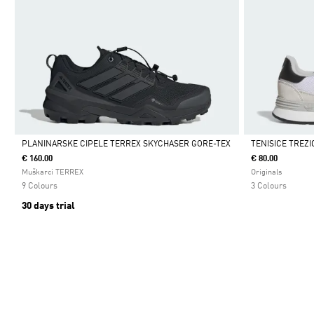
PLANINARSKE CIPELE TERREX SKYCHASER GORE-TEX
TENISICE TREZI
€ 160.00
€ 80.00
Da
Da
Muškarci TERREX
Originals
9 Colours
3 Colours
30 days trial