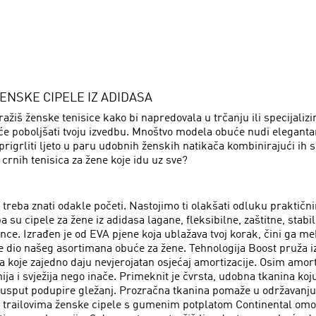
ENSKE CIPELE IZ ADIDASA
ražiš ženske tenisice kako bi napredovala u trčanju ili specijaliz
će poboljšati tvoju izvedbu. Mnoštvo modela obuće nudi elegantan c
prigrliti ljeto u paru udobnih ženskih natikača kombinirajući ih 
crnih tenisica za žene koje idu uz sve?
reba znati odakle početi. Nastojimo ti olakšati odluku praktičnim
 su cipele za žene iz adidasa lagane, fleksibilne, zaštitne, stab
ce. Izrađen je od EVA pjene koja ublažava tvoj korak, čini ga m
an je dio našeg asortimana obuće za žene. Tehnologija Boost pruž
a koje zajedno daju nevjerojatan osjećaj amortizacije. Osim amort
ja i svježija nego inače. Primeknit je čvrsta, udobna tkanina koj
 a usput podupire gležanj. Prozračna tkanina pomaže u održavanj
 trailovima ženske cipele s gumenim potplatom Continental omogu