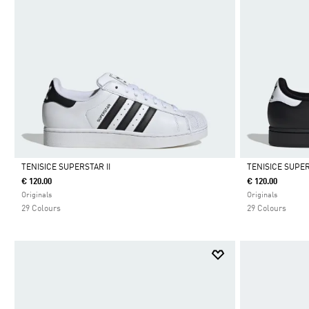
TENISICE SUPERSTAR II
TENISICE SUPER
€ 120.00
€ 120.00
Da
Da
Originals
Originals
29 Colours
29 Colours