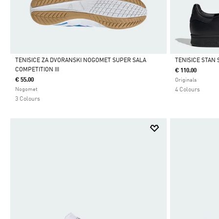
TENISICE ZA DVORANSKI NOGOMET SUPER SALA
TENISICE STAN 
COMPETITION III
€ 110.00
Da
Da
€ 55.00
Originals
Nogomet
4 Colours
3 Colours