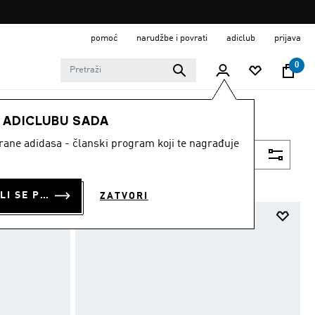
pomoć
narudžbe i povrati
adiclub
prijava
0
E ADICLUBU SADA
strane adidasa - članski program koji te nagrađuje
Filtriraj
PRIJAVI SE ILI SE PRIDRUŽI SADA
ZATVORI