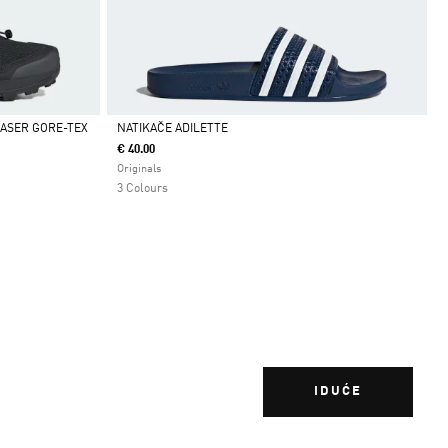
ASER GORE-TEX
NATIKAČE ADILETTE
€ 40.00
Da
Originals
3 Colours
IDUĆE