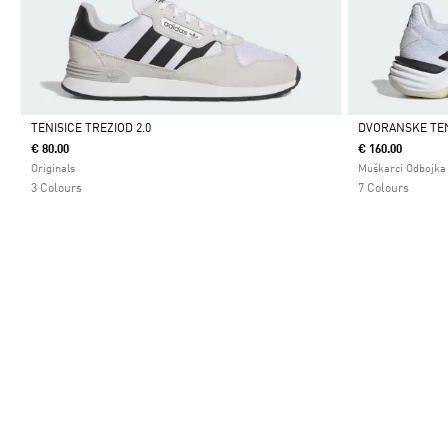
TENISICE TREZIOD 2.0
DVORANSKE TENI
€ 80.00
€ 160.00
Da
Da
Originals
Muškarci Odbojka
3 Colours
7 Colours