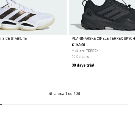
SICE STABIL 16
PLANINARSKE CIPELE TERREX SKYCH
€ 160.00
Da
Muškarci TERREX
10 Colours
30 days trial
Stranica
1 od 108