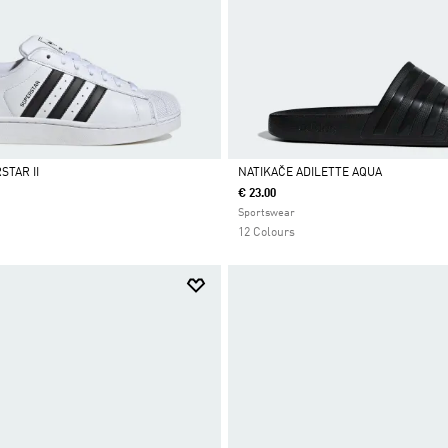
STAR II
NATIKAČE ADILETTE AQUA
€ 23.00
Da
Sportswear
12 Colours