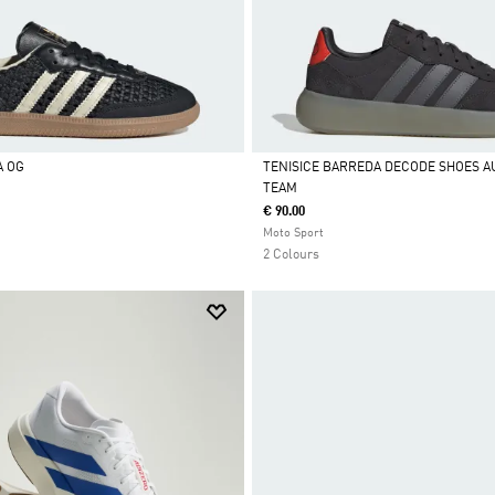
A OG
TENISICE BARREDA DECODE SHOES AU
TEAM
Da
€ 90.00
Moto Sport
2 Colours