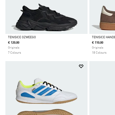
TENISICE OZWEEGO
TENISICE HAND
€ 120.00
€ 110.00
Da
Da
Originals
Originals
7 Colours
18 Colours