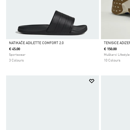
NATIKAČE ADILETTE COMFORT 2.0
TENISICE ADIZE
€ 45.00
€ 150.00
Da
Da
Sportswear
Muškarci Lifestyle
3 Colours
10 Colours