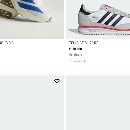
RO EVO SL
TENISICE SL 72 RS
€ 100.00
Da
Originals
14 Colours