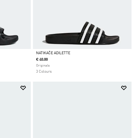
NATIKAČE ADILETTE
€ 40.00
Da
Originals
3 Colours