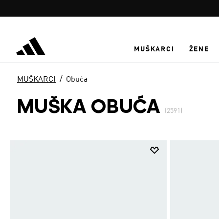
Preskoči na glavni sadržaj
MUŠKARCI
ŽENE
MUŠKARCI
Obuća
MUŠKA OBUĆA
(2591)