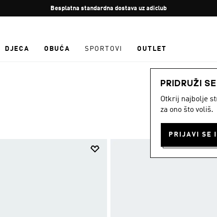
Zaustavi
Besplatan povrat
rotaciju
DJECA
OBUĆA
SPORTOVI
OUTLET
PRIDRUŽI S
Otkrij najbolje 
za ono što voliš.