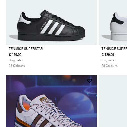
TENISICE SUPERSTAR II
TENISICE SUPER
€ 120.00
€ 120.00
Da
Da
Originals
Originals
28 Colours
28 Colours