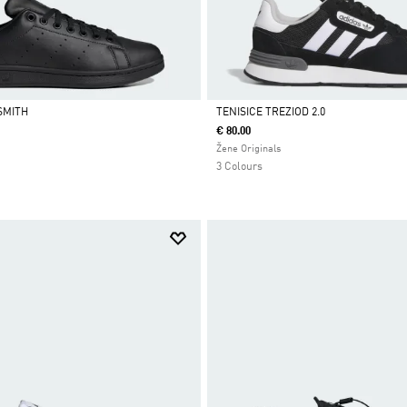
SMITH
TENISICE TREZIOD 2.0
€ 80.00
Da
Žene Originals
3 Colours