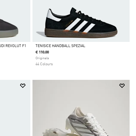
DI REVOLUT F1
TENISICE HANDBALL SPEZIAL
€ 110.00
Da
Originals
44 Colours