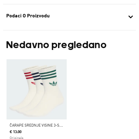
Podaci O Proizvodu
Nedavno pregledano
Č
ARAPE SREDNJE VISINE 3-STRIPES, 3 PARA
€ 13.00
Originals