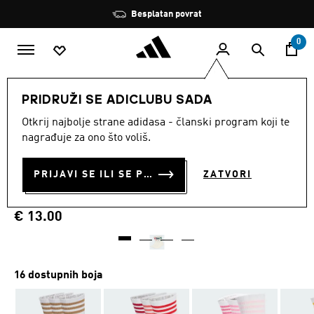
Preskoči na glavni sadržaj
Zaustavi
Besplatan povrat
rotaciju
0
MODNE MARKE
Originals
Dodaci
PRIDRUŽI SE ADICLUBU SADA
Otkrij najbolje strane adidasa - članski program koji te
3 Color Pack
nagrađuje za ono što voliš.
ČARAPE SREDNJE VISINE 3-
PRIJAVI SE ILI SE PRIDRUŽI SADA
ZATVORI
STRIPES, 3 PARA
€ 13.00
16 dostupnih boja