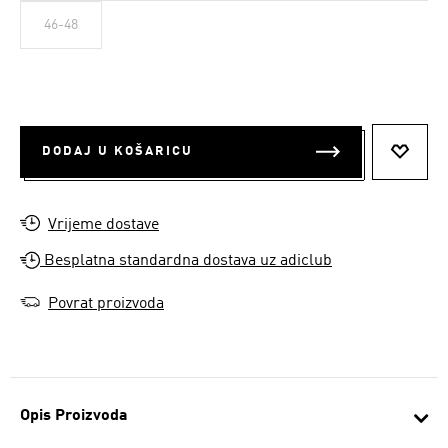
46-48
DODAJ U KOŠARICU
DODAJ
Vrijeme dostave
Besplatna standardna dostava uz adiclub
Povrat proizvoda
Opis Proizvoda