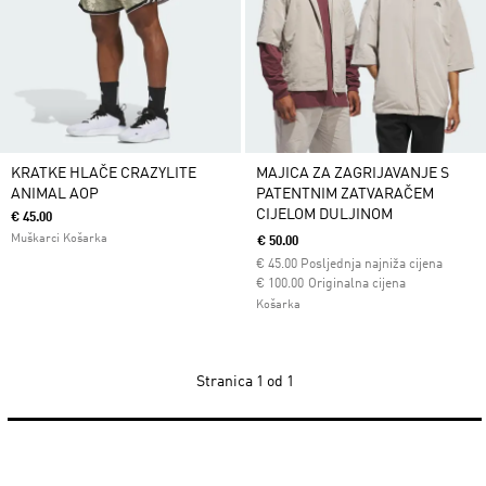
KRATKE HLAČE CRAZYLITE
MAJICA ZA ZAGRIJAVANJE S
ANIMAL AOP
PATENTNIM ZATVARAČEM
CIJELOM DULJINOM
€ 45.00
Muškarci Košarka
€ 50.00
€
45.00
Posljednja najniža cijena
Cijena umanjena od
za
€ 100.00
Originalna cijena
Košarka
Stranica
1 od 1