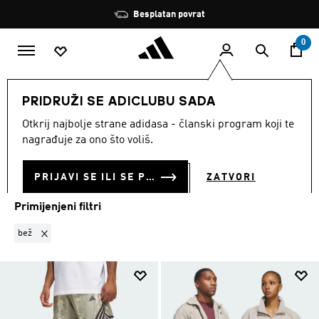
Preskoči na glavni sadržaj
Zaustavi
Besplatan povrat
rotaciju
0
MUŠKARCI
Sportovi
Košarka
Košarka Odjeća
PRIDRUŽI SE ADICLUBU SADA
BEŽ
·
KOŠARKA ODJEĆA
Otkrij najbolje strane adidasa - članski program koji te
(2)
nagrađuje za ono što voliš.
Filtriraj
Velike Slike
PRIJAVI SE ILI SE PRIDRUŽI SADA
ZATVORI
Primijenjeni filtri
Ukloni filter Trenutno filtrirano prema BOJA: bež
bež