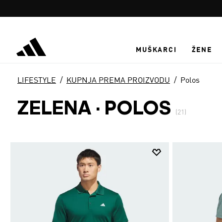
Preskoči na glavni sadržaj
MUŠKARCI
ŽENE
LIFESTYLE
KUPNJA PREMA PROIZVODU
Polos
ZELENA
·
POLOS
(21)