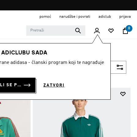
pomoć
narudžbe i povrati
adiclub
prijava
0
E ADICLUBU SADA
strane adidasa - članski program koji te nagrađuje
Filtriraj
PRIJAVI SE ILI SE PRIDRUŽI SADA
ZATVORI