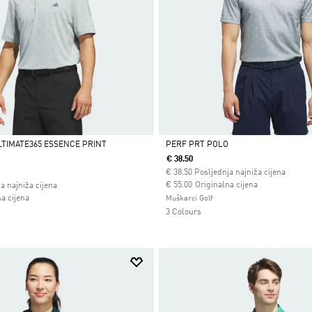
LTIMATE365 ESSENCE PRINT
PERF PRT POLO
€ 38.50
Da
€
38.50
Posljednja najniža cijena
Cijena umanjena od
za
€ 55.00
Originalna cijena
a najniža cijena
 od
a cijena
Muškarci Golf
3 Colours