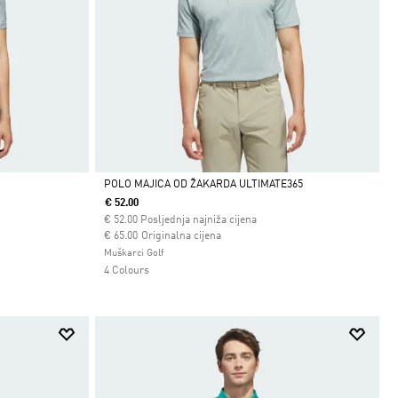
POLO MAJICA OD ŽAKARDA ULTIMATE365
€ 52.00
Da
€
52.00
Posljednja najniža cijena
Cijena umanjena od
za
€ 65.00
Originalna cijena
Muškarci Golf
4 Colours