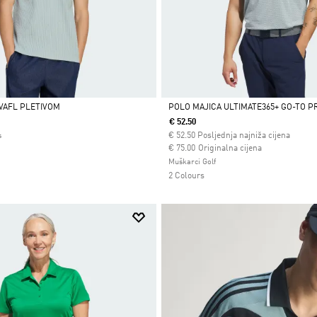
 VAFL PLETIVOM
POLO MAJICA ULTIMATE365+ GO-TO P
€ 52.50
Da
€
52.50
Posljednja najniža cijena
s
Cijena umanjena od
za
€ 75.00
Originalna cijena
Muškarci Golf
2 Colours