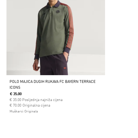
POLO MAJICA DUGIH RUKAVA FC BAYERN TERRACE
ICONS
€ 35.00
€
35.00
Posljednja najniža cijena
Cijena umanjena od
za
€ 70.00
Originalna cijena
Muškarci Originals