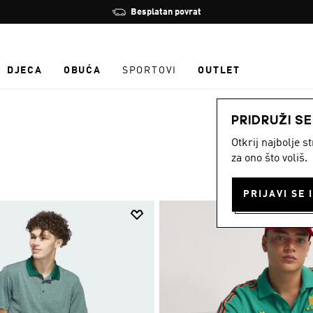
Zaustavi
Besplatan povrat
rotaciju
DJECA
OBUĆA
SPORTOVI
OUTLET
PRIDRUŽI S
Otkrij najbolje 
za ono što voliš.