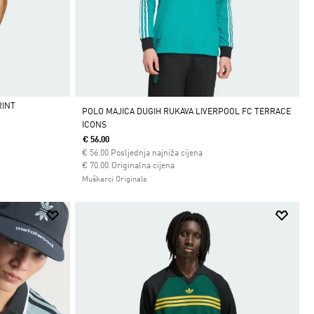
RINT
POLO MAJICA DUGIH RUKAVA LIVERPOOL FC TERRACE
ICONS
€ 56.00
€
56.00
Posljednja najniža cijena
Cijena umanjena od
za
€ 70.00
Originalna cijena
Muškarci Originals