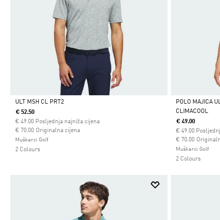
ULT MSH CL PRT2
POLO MAJICA U
CLIMACOOL
€ 52.50
Da
Da
€
49.00
Posljednja najniža cijena
€ 49.00
Cijena umanjena od
za
€ 70.00
Originalna cijena
€
49.00
Posljednj
Cijena umanjena
za
€ 70.00
Originaln
Muškarci Golf
2 Colours
Muškarci Golf
2 Colours