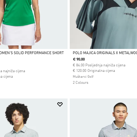
WOMEN'S SOLID PERFORMANCE SHORT
POLO MAJICA ORIGINALS X METALWO
€ 90.00
Da
€
84.00
Posljednja najniža cijena
Cijena umanjena od
za
€ 120.00
Originalna cijena
a najniža cijena
 od
a cijena
Muškarci Golf
2 Colours