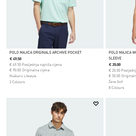
POLO MAJICA ORIGINALS ARCHIVE POCKET
POLO MAJICA 
SLEEVE
€ 49.50
Da
Da
€
49.50
Posljednja najniža cijena
€ 20.00
Cijena umanjena od
za
€ 90.00
Originalna cijena
€
20.00
Posljednj
Cijena umanjena
za
€ 50.00
Originaln
Muškarci Lifestyle
3 Colours
Žene Golf
8 Colours