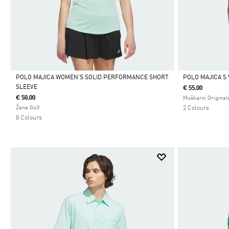
POLO MAJICA WOMEN'S SOLID PERFORMANCE SHORT
POLO MAJICA S
SLEEVE
€ 55.00
Da
Da
€ 50.00
Muškarci Original
Žene Golf
2 Colours
8 Colours