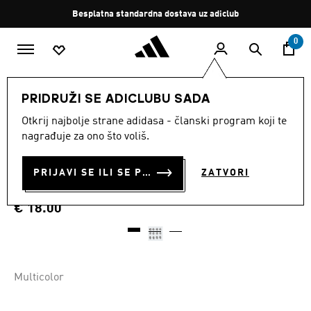
Preskoči na glavni sadržaj
Zaustavi
Besplatna standardna dostava uz adiclub
rotaciju
0
SPORTOVI
Nogomet
Dodaci
PRIDRUŽI SE ADICLUBU SADA
Otkrij najbolje strane adidasa - članski program koji te
ZAMJENSKI KONUSNI
nagrađuje za ono što voliš.
ČEPOVI ZA MEKANU
PRIJAVI SE ILI SE PRIDRUŽI SADA
ZATVORI
PODLOGU
€ 18.00
Multicolor