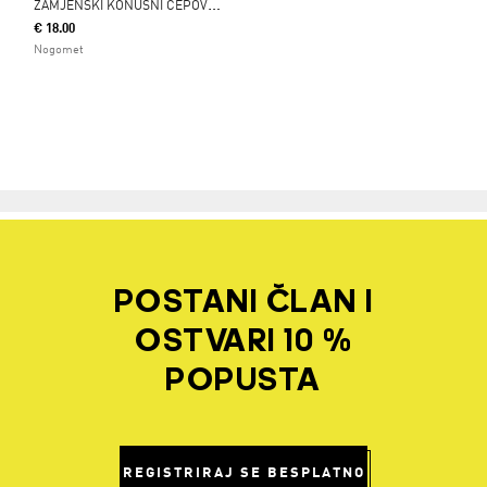
Z
AMJENSKI KONUSNI ČEPOVI ZA MEKANU PODLOGU
€ 18.00
Nogomet
POSTANI ČLAN I
OSTVARI 10 %
POPUSTA
REGISTRIRAJ SE BESPLATNO