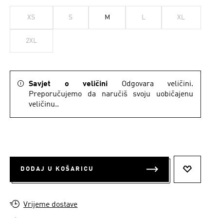
XS
S
M
L
XL
2XL
Savjet o veličini
Odgovara veličini.
Preporučujemo da naručiš svoju uobičajenu
veličinu..
DODAJ U KOŠARICU
DODAJ N
Vrijeme dostave