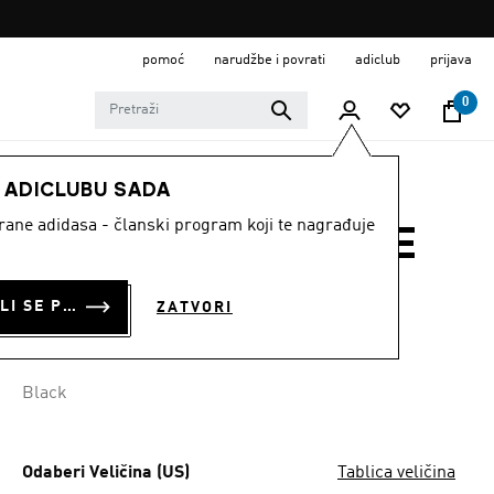
pomoć
narudžbe i povrati
adiclub
prijava
0
MUŠKARCI
Odjeća
E ADICLUBU SADA
strane adidasa - članski program koji te nagrađuje
TX MOUN GFX TEE
€ 17.50
PRIJAVI SE ILI SE PRIDRUŽI SADA
ZATVORI
€
15.75
Posljednja najniža cijena
Cijena umanjena od
za
€ 35.00
Originalna cijena
Black
Odaberi Veličina (US)
Tablica veličina