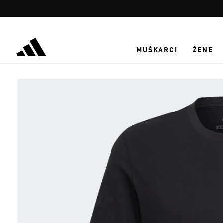
Preskoči na glavni sadržaj
MUŠKARCI
ŽENE