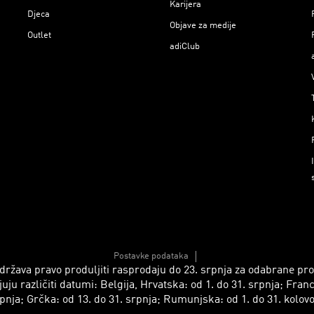
Karijera
Djeca
Objave za medije
Outlet
adiClub
Postavke podataka
 zadržava pravo produljiti rasprodaju do 23. srpnja za odabrane p
azličiti datumi: Belgija, Hrvatska: od 1. do 31. srpnja; Francusk
pnja; Grčka: od 13. do 31. srpnja; Rumunjska: od 1. do 31. kolov