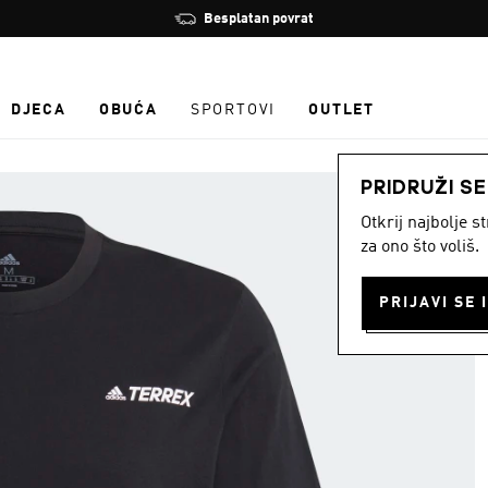
Zaustavi
Učlani se i ostvari 10 % popusta
rotaciju
DJECA
OBUĆA
SPORTOVI
OUTLET
PRIDRUŽI S
Otkrij najbolje 
za ono što voliš.