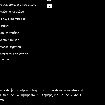
Povrat proizvoda i sredstava
Praćenje narudžbe
adiClub i newsletter
Vaučeri
Tablica veličina
Kontaktiraj nas
Pronađi trgovinu
Internetsko rješavanje
sporova
roizvode (u zemljama koje nisu navedene u nastavku).
a: od 24. lipnja do 21. srpnja; Italija: od 4. do 31.
oza