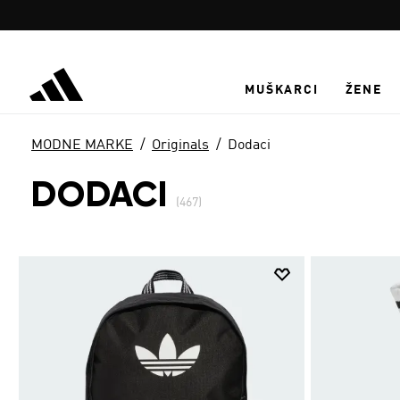
Preskoči na glavni sadržaj
MUŠKARCI
ŽENE
MODNE MARKE
Originals
Dodaci
DODACI
(467)