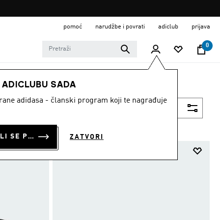
pomoć
narudžbe i povrati
adiclub
prijava
0
E ADICLUBU SADA
strane adidasa - članski program koji te nagrađuje
Filtriraj
PRIJAVI SE ILI SE PRIDRUŽI SADA
ZATVORI