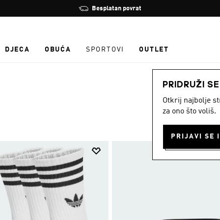
Zaustavi
Besplatan povrat
rotaciju
DJECA
OBUĆA
SPORTOVI
OUTLET
PRIDRUŽI S
Otkrij najbolje 
za ono što voliš.