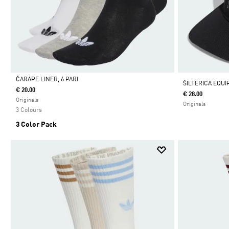
ČARAPE LINER, 6 PARI
ŠILTERICA EQU
€ 20.00
€ 28.00
Da
Originals
Originals
3 Colours
3 Color Pack