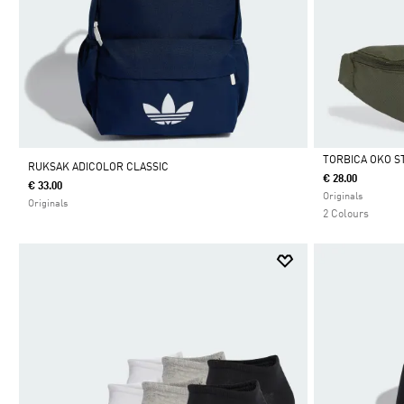
TORBICA OKO S
RUKSAK ADICOLOR CLASSIC
€ 28.00
€ 33.00
Da
Originals
Originals
2 Colours