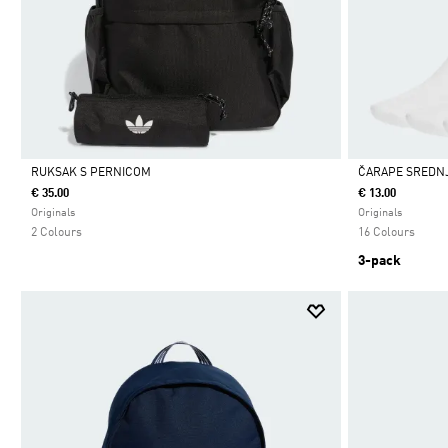
RUKSAK S PERNICOM
ČARAPE SREDNJE
€ 35.00
€ 13.00
Da
Da
Originals
Originals
2 Colours
16 Colours
3-pack