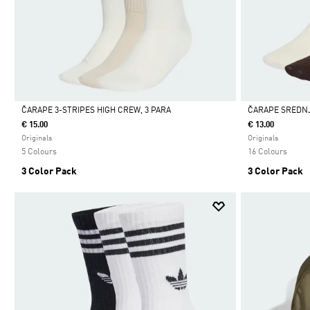
ČARAPE 3-STRIPES HIGH CREW, 3 PARA
ČARAPE SREDNJE
€ 15.00
€ 13.00
Da
Da
Originals
Originals
5 Colours
16 Colours
3 Color Pack
3 Color Pack