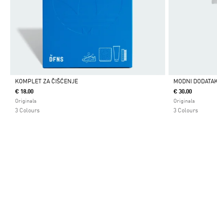
KOMPLET ZA ČIŠĆENJE
MODNI DODATA
€ 18.00
€ 30.00
Da
Da
Originals
Originals
3 Colours
3 Colours