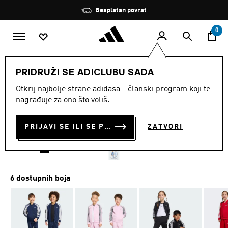
Preskoči na glavni sadržaj
Zaustavi
Besplatan povrat
rotaciju
0
DJECA
Odjeća
PRIDRUŽI SE ADICLUBU SADA
Otkrij najbolje strane adidasa - članski program koji te
TRENIRKA SST
nagrađuje za ono što voliš.
€ 42.00
€
36.00
Posljednja najniža cijena
PRIJAVI SE ILI SE PRIDRUŽI SADA
ZATVORI
Cijena umanjena od
za
€ 60.00
Originalna cijena
6 dostupnih boja