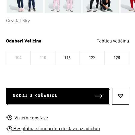
Crystal Sky
Odaberi Veličina
Tablica veličina
104
110
116
122
128
DODAJ U KOŠARICU
DODAJ
Vrijeme dostave
Besplatna standardna dostava uz adiclub