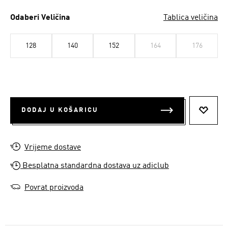
Odaberi Veličina
Tablica veličina
128
140
152
164
176
DODAJ U KOŠARICU
DODAJ
Vrijeme dostave
Besplatna standardna dostava uz adiclub
Povrat proizvoda