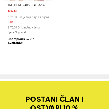
TREĆI DRES ARSENAL 25/26
€ 52.50
€
75.00
Posljednja najniža cijena
-30%
Cijena umanjena od
za
€ 75.00
Originalna cijena
Djeca Nogomet
Champions 26 kit
Available!
POSTANI ČLAN I
OSTVARI 10 %