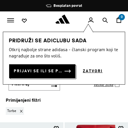
Preskoči na glavni sadržaj
Zaustavi
Besplatan povrat
rotaciju
0
SPORTOVI
Aktivnosti na otvorenom
PRIDRUŽI SE ADICLUBU SADA
Zimska sportska oprema
Otkrij najbolje strane adidasa - članski program koji te
TORBE
·
ZIMSKA SPORTSKA
nagrađuje za ono što voliš.
OPREMA
(6)
PRIJAVI SE ILI SE PRIDRUŽI SADA
ZATVORI
Filtriraj
Velike Slike
Primijenjeni filtri
Ukloni filter Trenutno filtrirano prema VRSTA PROIZVODA: Torbe
Torbe