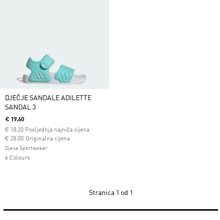
DJEČJE SANDALE ADILETTE
SANDAL 3
€ 19.60
€
18.20
Posljednja najniža cijena
Cijena umanjena od
za
€ 28.00
Originalna cijena
Djeca Sportswear
6 Colours
Stranica
1 od 1