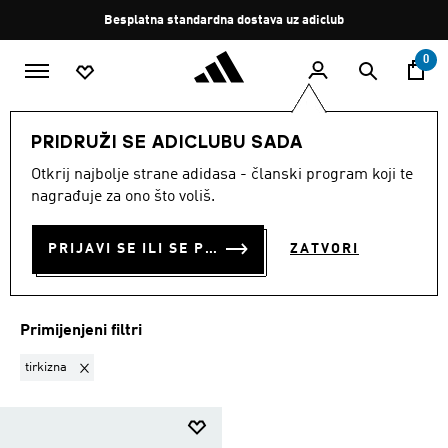
Preskoči na glavni sadržaj
Zaustavi
Besplatna standardna dostava uz adiclub
rotaciju
0
DJECA
Dječaci
Obuća
Natikače I sandale
PRIDRUŽI SE ADICLUBU SADA
TIRKIZNA
·
NATIKAČE I
Otkrij najbolje strane adidasa - članski program koji te
nagrađuje za ono što voliš.
SANDALE
(1)
PRIJAVI SE ILI SE PRIDRUŽI SADA
ZATVORI
Filtriraj
Velike Slike
Primijenjeni filtri
Ukloni filter Trenutno filtrirano prema BOJA: tirkizna
tirkizna