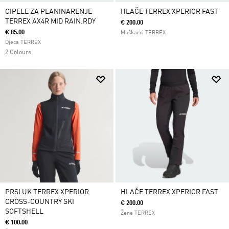
CIPELE ZA PLANINARENJE
HLAČE TERREX XPERIOR FAST
TERREX AX4R MID RAIN.RDY
€ 200.00
€ 85.00
Muškarci TERREX
Djeca TERREX
2 Colours
PRSLUK TERREX XPERIOR
HLAČE TERREX XPERIOR FAST
CROSS-COUNTRY SKI
€ 200.00
SOFTSHELL
Žene TERREX
€ 100.00