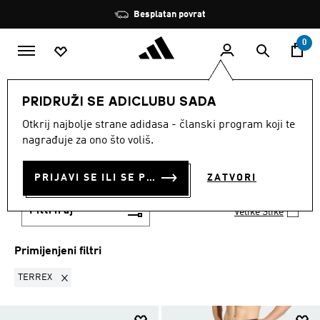
Preskoči na glavni sadržaj
Zaustavi
Besplatan povrat
rotaciju
0
SPORTOVI
Aktivnosti na otvorenom
PRIDRUŽI SE ADICLUBU SADA
Zimska sportska oprema
Otkrij najbolje strane adidasa - članski program koji te
TERREX
·
ZIMSKA
nagrađuje za ono što voliš.
SPORTSKA OPREMA
(75)
PRIJAVI SE ILI SE PRIDRUŽI SADA
ZATVORI
Filtriraj
Velike Slike
Primijenjeni filtri
Ukloni filter Trenutno filtrirano prema KOLEKCIJA: TERREX
TERREX