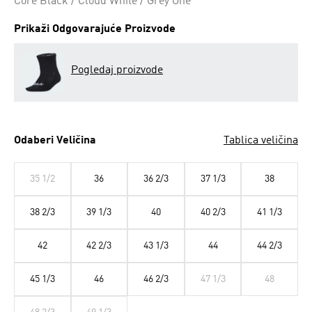
Core Black / Cloud White / Grey One
Prikaži Odgovarajuće Proizvode
Pogledaj proizvode
Odaberi Veličina
Tablica veličina
35 1/2
36
36 2/3
37 1/3
38
38 2/3
39 1/3
40
40 2/3
41 1/3
42
42 2/3
43 1/3
44
44 2/3
45 1/3
46
46 2/3
47 1/3
48