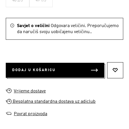
48 2/3
49 1/3
Savjet o veličini
Odgovara veličini. Preporučujemo
da naručiš svoju uobičajenu veličinu..
DODAJ U KOŠARICU
DODAJ
Vrijeme dostave
Besplatna standardna dostava uz adiclub
Povrat proizvoda