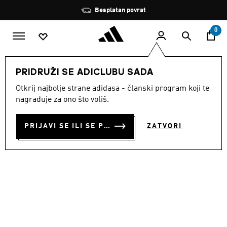
Preskoči na glavni sadržaj
Zaustavi
Besplatan povrat
rotaciju
0
MODNE MARKE
Originals
Obuća
PRIDRUŽI SE ADICLUBU SADA
Otkrij najbolje strane adidasa - članski program koji te
TENISICE ZX 500 RS
nagrađuje za ono što voliš.
€ 80.00
PRIJAVI SE ILI SE PRIDRUŽI SADA
ZATVORI