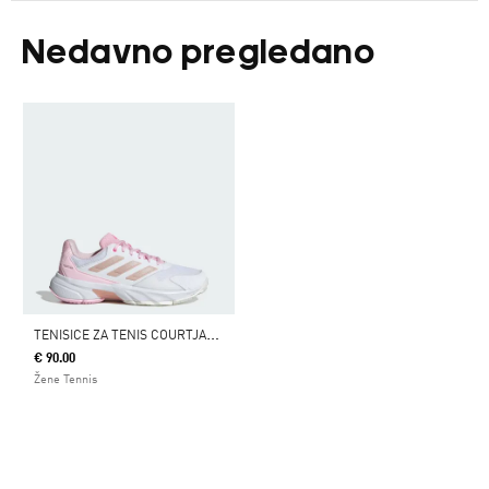
Nedavno pregledano
T
ENISICE ZA TENIS COURTJAM CONTROL 3
€ 90.00
Žene Tennis