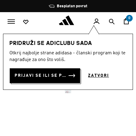
Preskoči na glavni sadržaj
Zaustavi
Besplatan povrat
rotaciju
0
ŽENE
Obuća
PRIDRUŽI SE ADICLUBU SADA
Otkrij najbolje strane adidasa - članski program koji te
TENISICE ZA TENIS
nagrađuje za ono što voliš.
COURTJAM CONTROL 3
PRIJAVI SE ILI SE PRIDRUŽI SADA
ZATVORI
€ 90.00