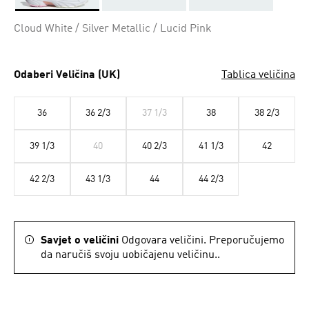
Da
Cloud White / Silver Metallic / Lucid Pink
Odaberi Veličina (UK)
Tablica veličina
36
36 2/3
37 1/3
38
38 2/3
39 1/3
40
40 2/3
41 1/3
42
42 2/3
43 1/3
44
44 2/3
Savjet o veličini
Odgovara veličini. Preporučujemo
da naručiš svoju uobičajenu veličinu..