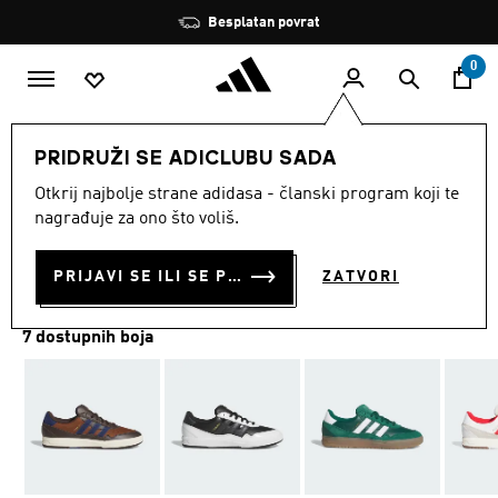
Preskoči na glavni sadržaj
Zaustavi
Besplatan povrat
rotaciju
0
MODNE MARKE
Originals
Obuća
PRIDRUŽI SE ADICLUBU SADA
Otkrij najbolje strane adidasa - članski program koji te
TENISICE TYSHAWN II
nagrađuje za ono što voliš.
€ 100.00
PRIJAVI SE ILI SE PRIDRUŽI SADA
ZATVORI
7 dostupnih boja