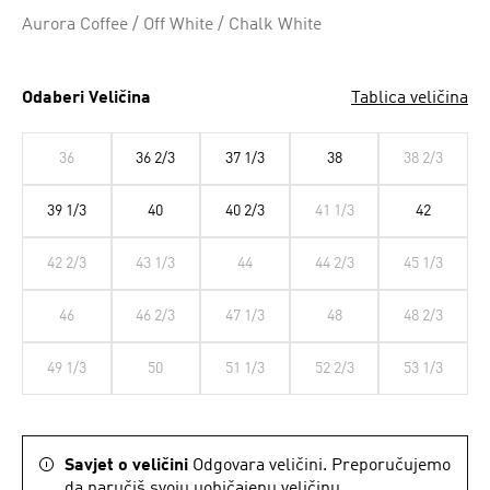
Aurora Coffee / Off White / Chalk White
Odaberi Veličina
Tablica veličina
36
36 2/3
37 1/3
38
38 2/3
39 1/3
40
40 2/3
41 1/3
42
42 2/3
43 1/3
44
44 2/3
45 1/3
46
46 2/3
47 1/3
48
48 2/3
49 1/3
50
51 1/3
52 2/3
53 1/3
Savjet o veličini
Odgovara veličini. Preporučujemo
da naručiš svoju uobičajenu veličinu..