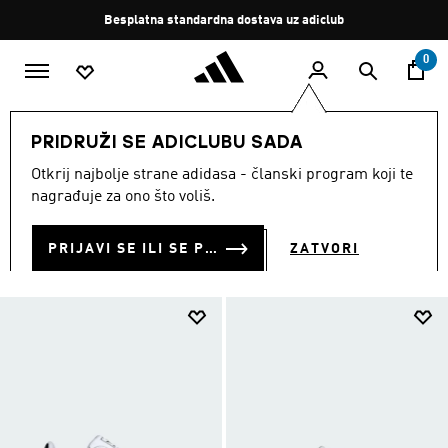
Preskoči na glavni sadržaj
Zaustavi
Besplatna standardna dostava uz adiclub
rotaciju
0
DJECA
Obuća
PRIDRUŽI SE ADICLUBU SADA
OBUĆA ZA DJECU
Otkrij najbolje strane adidasa - članski program koji te
(916)
nagrađuje za ono što voliš.
Filtriraj
Velike Slike
PRIJAVI SE ILI SE PRIDRUŽI SADA
ZATVORI