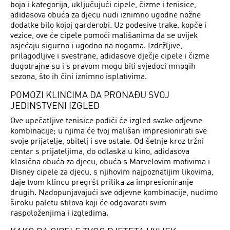
boja i kategorija, uključujući cipele, čizme i tenisice,
adidasova obuća za djecu nudi iznimno ugodne nožne
dodatke bilo kojoj garderobi. Uz podesive trake, kopče i
vezice, ove će cipele pomoći mališanima da se uvijek
osjećaju sigurno i ugodno na nogama. Izdržljive,
prilagodljive i svestrane, adidasove dječje cipele i čizme
dugotrajne su i s pravom mogu biti svjedoci mnogih
sezona, što ih čini iznimno isplativima.
POMOZI KLINCIMA DA PRONAĐU SVOJ
JEDINSTVENI IZGLED
Ove upečatljive tenisice podići će izgled svake odjevne
kombinacije; u njima će tvoj mališan impresionirati sve
svoje prijatelje, obitelj i sve ostale. Od šetnje kroz tržni
centar s prijateljima, do odlaska u kino, adidasova
klasična obuća za djecu, obuća s Marvelovim motivima i
Disney cipele za djecu, s njihovim najpoznatijim likovima,
daje tvom klincu pregršt prilika za impresioniranje
drugih. Nadopunjavajući sve odjevne kombinacije, nudimo
široku paletu stilova koji će odgovarati svim
raspoloženjima i izgledima.