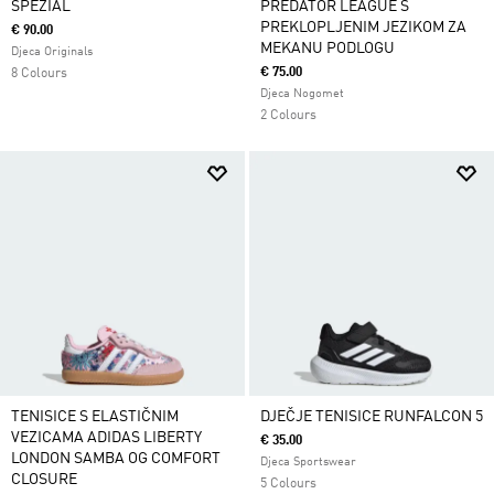
SPEZIAL
PREDATOR LEAGUE S
PREKLOPLJENIM JEZIKOM ZA
€ 90.00
MEKANU PODLOGU
Djeca Originals
€ 75.00
8 Colours
Djeca Nogomet
2 Colours
TENISICE S ELASTIČNIM
DJEČJE TENISICE RUNFALCON 5
VEZICAMA ADIDAS LIBERTY
€ 35.00
LONDON SAMBA OG COMFORT
Djeca Sportswear
CLOSURE
5 Colours