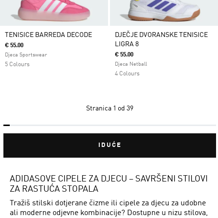
TENISICE BARREDA DECODE
DJEČJE DVORANSKE TENISICE
LIGRA 8
€ 55.00
€ 55.00
Djeca Sportswear
5 Colours
Djeca Netball
4 Colours
Stranica
1 od 39
IDUĆE
ADIDASOVE CIPELE ZA DJECU – SAVRŠENI STILOVI
ZA RASTUĆA STOPALA
Tražiš stilski dotjerane čizme ili cipele za djecu za udobne
ali moderne odjevne kombinacije? Dostupne u nizu stilova,