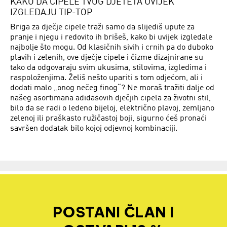
KAKO DA CIPELE TVOG DJETETA UVIJEK
IZGLEDAJU TIP-TOP
Briga za dječje cipele traži samo da slijediš upute za
pranje i njegu i redovito ih brišeš, kako bi uvijek izgledale
najbolje što mogu. Od klasičnih sivih i crnih pa do duboko
plavih i zelenih, ove dječje cipele i čizme dizajnirane su
tako da odgovaraju svim ukusima, stilovima, izgledima i
raspoloženjima. Želiš nešto upariti s tom odjećom, ali i
dodati malo „onog nečeg finog“? Ne moraš tražiti dalje od
našeg asortimana adidasovih dječjih cipela za životni stil,
bilo da se radi o ledeno bijeloj, električno plavoj, zemljano
zelenoj ili praškasto ružičastoj boji, sigurno ćeš pronaći
savršen dodatak bilo kojoj odjevnoj kombinaciji.
POSTANI ČLAN I