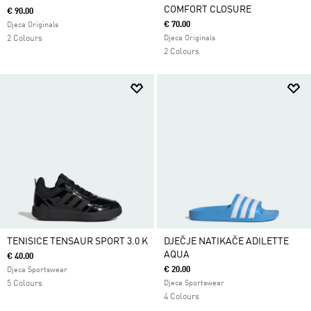
COMFORT CLOSURE
€ 90.00
€ 70.00
Djeca Originals
2 Colours
Djeca Originals
2 Colours
TENISICE TENSAUR SPORT 3.0 K
DJEČJE NATIKAČE ADILETTE
AQUA
€ 40.00
€ 20.00
Djeca Sportswear
5 Colours
Djeca Sportswear
4 Colours