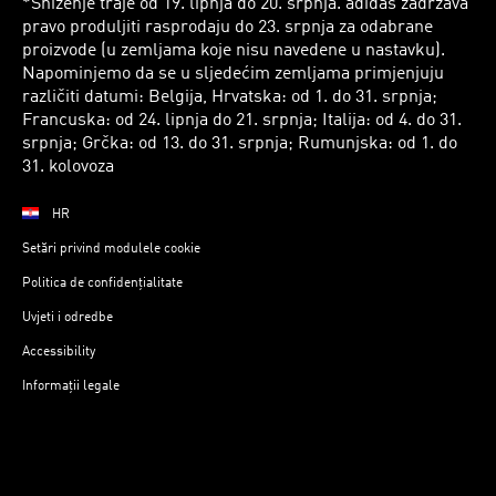
*Sniženje traje od 19. lipnja do 20. srpnja. adidas zadržava
pravo produljiti rasprodaju do 23. srpnja za odabrane
proizvode (u zemljama koje nisu navedene u nastavku).
Napominjemo da se u sljedećim zemljama primjenjuju
različiti datumi: Belgija, Hrvatska: od 1. do 31. srpnja;
Francuska: od 24. lipnja do 21. srpnja; Italija: od 4. do 31.
srpnja; Grčka: od 13. do 31. srpnja; Rumunjska: od 1. do
31. kolovoza
HR
Setări privind modulele cookie
Politica de confidențialitate
Uvjeti i odredbe
Accessibility
Informații legale