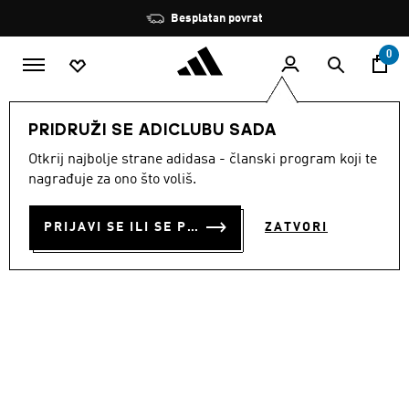
Preskoči na glavni sadržaj
Zaustavi
Besplatan povrat
rotaciju
0
MODNE MARKE
Originals
Obuća
PRIDRUŽI SE ADICLUBU SADA
Otkrij najbolje strane adidasa - članski program koji te
TENISICE TEKKIRA CUP
nagrađuje za ono što voliš.
€ 100.00
PRIJAVI SE ILI SE PRIDRUŽI SADA
ZATVORI