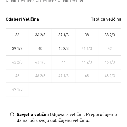
Cream White / Off White / Cream White
Odaberi Veličina
Tablica veličina
36
36 2/3
37 1/3
38
38 2/3
39 1/3
40
40 2/3
41 1/3
42
42 2/3
43 1/3
44
44 2/3
45 1/3
46
46 2/3
47 1/3
48
48 2/3
49 1/3
Savjet o veličini
Odgovara veličini. Preporučujemo
da naručiš svoju uobičajenu veličinu..