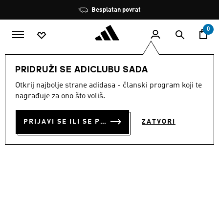
Preskoči na glavni sadržaj
Zaustavi
Besplatan povrat
rotaciju
0
MODNE MARKE
Originals
Obuća
PRIDRUŽI SE ADICLUBU SADA
Otkrij najbolje strane adidasa - članski program koji te
TENISICE SL 72 RS
nagrađuje za ono što voliš.
€ 110.00
PRIJAVI SE ILI SE PRIDRUŽI SADA
ZATVORI