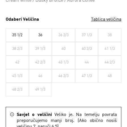
Cream White / Dusky Bronze / Aurora Coffee
Odaberi Veličina
Tablica veličina
35 1/2
36
36 2/3
37 1/3
38
38 2/3
39 1/3
40
40 2/3
41 1/3
42
42 2/3
43 1/3
44
44 2/3
45 1/3
46
46 2/3
47 1/3
48
48 2/3
49 1/3
Savjet o veličini
Veliko je. Na temelju povrata
preporučujemo manji broj. (Ako obično nosiš
veličinu 7, naruči 6,5).