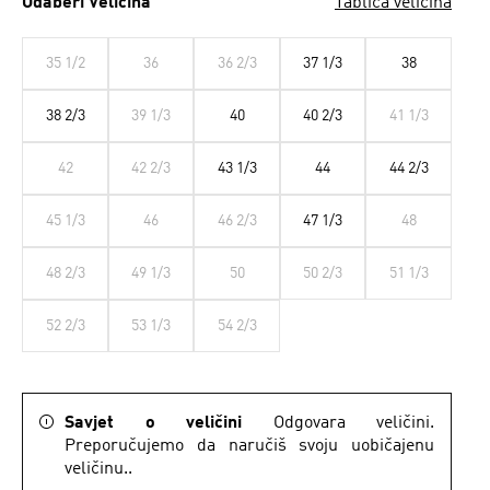
Odaberi Veličina
Tablica veličina
35 1/2
36
36 2/3
37 1/3
38
38 2/3
39 1/3
40
40 2/3
41 1/3
42
42 2/3
43 1/3
44
44 2/3
45 1/3
46
46 2/3
47 1/3
48
48 2/3
49 1/3
50
50 2/3
51 1/3
52 2/3
53 1/3
54 2/3
Savjet o veličini
Odgovara veličini.
Preporučujemo da naručiš svoju uobičajenu
veličinu..