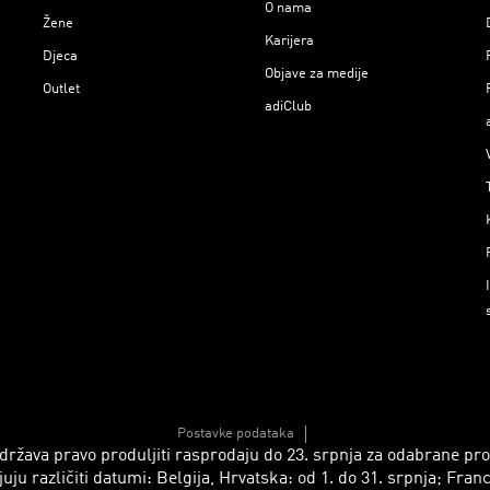
O nama
Žene
Karijera
Djeca
Objave za medije
Outlet
adiClub
Postavke podataka
 zadržava pravo produljiti rasprodaju do 23. srpnja za odabrane p
azličiti datumi: Belgija, Hrvatska: od 1. do 31. srpnja; Francusk