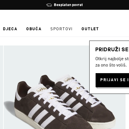
Zaustavi
Besplatan povrat
rotaciju
DJECA
OBUĆA
SPORTOVI
OUTLET
PRIDRUŽI S
Otkrij najbolje 
za ono što voliš.