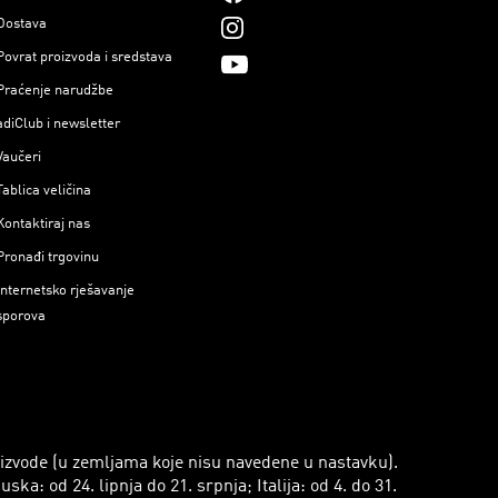
Dostava
Povrat proizvoda i sredstava
Praćenje narudžbe
adiClub i newsletter
Vaučeri
Tablica veličina
Kontaktiraj nas
Pronađi trgovinu
Internetsko rješavanje
sporova
roizvode (u zemljama koje nisu navedene u nastavku).
a: od 24. lipnja do 21. srpnja; Italija: od 4. do 31.