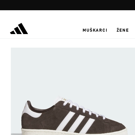
Preskoči na glavni sadržaj
MUŠKARCI
ŽENE