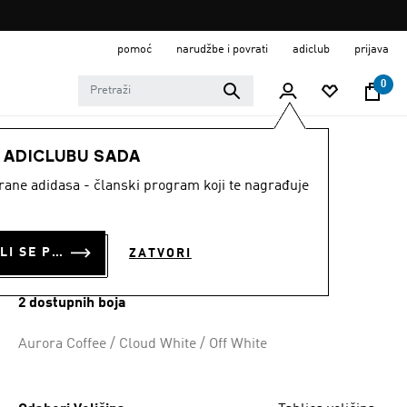
pomoć
narudžbe i povrati
adiclub
prijava
0
MODNE MARKE
Originals
Obuća
E ADICLUBU SADA
strane adidasa - članski program koji te nagrađuje
TENISICE JABBAR
LO
PRIJAVI SE ILI SE PRIDRUŽI SADA
ZATVORI
€ 100.00
2 dostupnih boja
Aurora Coffee / Cloud White / Off White