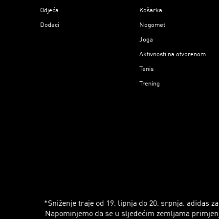
Odjeća
Košarka
Dodaci
Nogomet
Joga
Aktivnosti na otvorenom
Tenis
Trening
*Sniženje traje od 19. lipnja do 20. srpnja. adidas
Napominjemo da se u sljedećim zemljama primjenjuju r