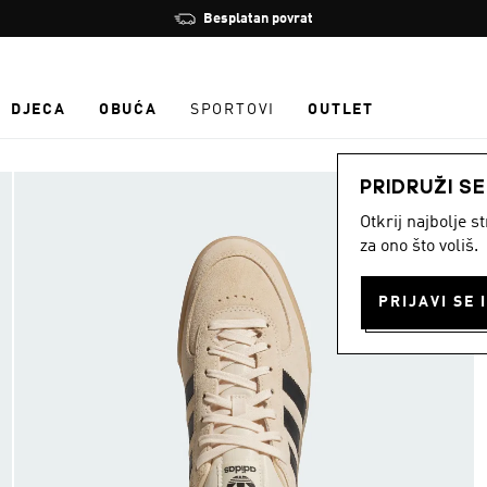
Zaustavi
Besplatan povrat
rotaciju
DJECA
OBUĆA
SPORTOVI
OUTLET
PRIDRUŽI S
Otkrij najbolje 
za ono što voliš.