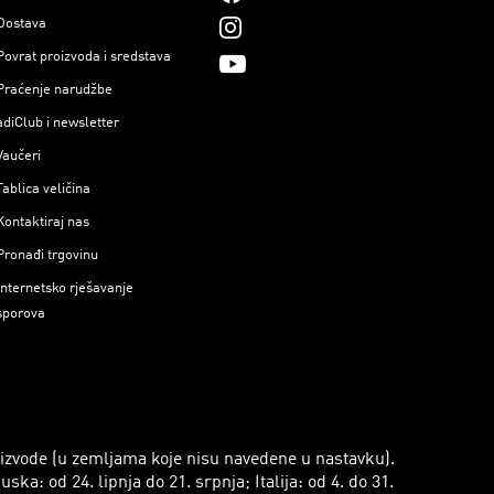
Dostava
Povrat proizvoda i sredstava
Praćenje narudžbe
adiClub i newsletter
Vaučeri
Tablica veličina
Kontaktiraj nas
Pronađi trgovinu
Internetsko rješavanje
sporova
roizvode (u zemljama koje nisu navedene u nastavku).
a: od 24. lipnja do 21. srpnja; Italija: od 4. do 31.