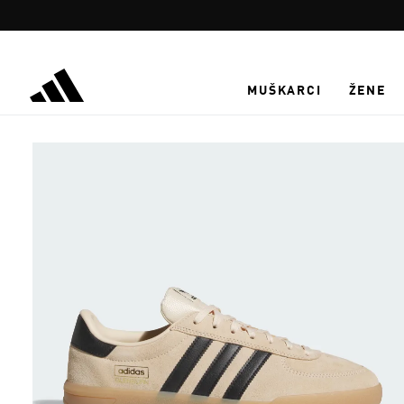
Preskoči na glavni sadržaj
MUŠKARCI
ŽENE