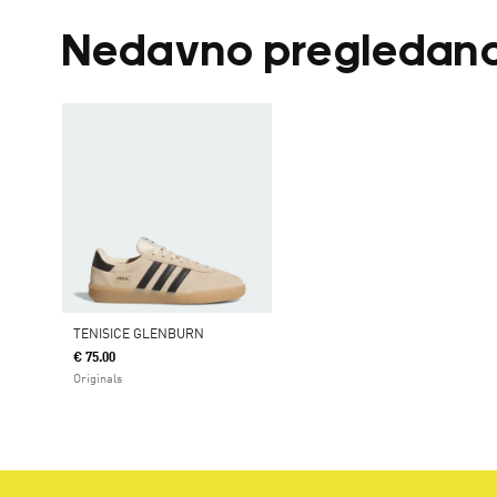
Nedavno pregledan
TENISICE GLENBURN
€ 75.00
Originals