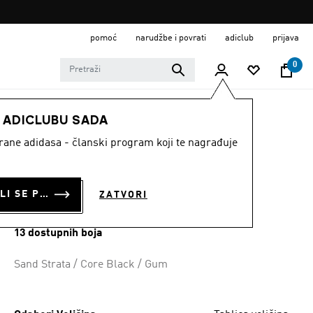
pomoć
narudžbe i povrati
adiclub
prijava
0
MODNE MARKE
Originals
Obuća
E ADICLUBU SADA
strane adidasa - članski program koji te nagrađuje
TENISICE
GLENBURN
PRIJAVI SE ILI SE PRIDRUŽI SADA
ZATVORI
€ 75.00
13 dostupnih boja
Sand Strata / Core Black / Gum