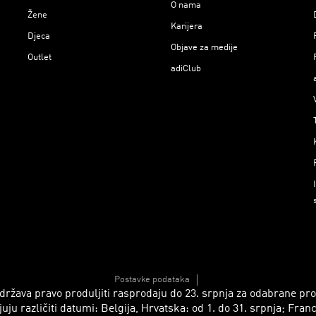
O nama
Žene
Karijera
Djeca
Objave za medije
Outlet
adiClub
Postavke podataka
 zadržava pravo produljiti rasprodaju do 23. srpnja za odabrane p
azličiti datumi: Belgija, Hrvatska: od 1. do 31. srpnja; Francusk