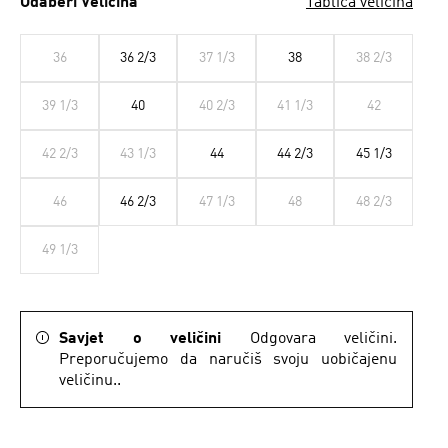
Odaberi Veličina
Tablica veličina
36
36 2/3
37 1/3
38
38 2/3
39 1/3
40
40 2/3
41 1/3
42
42 2/3
43 1/3
44
44 2/3
45 1/3
46
46 2/3
47 1/3
48
48 2/3
49 1/3
Savjet o veličini
Odgovara veličini.
Preporučujemo da naručiš svoju uobičajenu
veličinu..