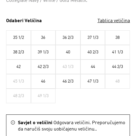
Collegiate Navy / White / Gold Metallic
Odaberi Veličina
Tablica veličina
35 1/2
36
36 2/3
37 1/3
38
38 2/3
39 1/3
40
40 2/3
41 1/3
42
42 2/3
43 1/3
44
44 2/3
45 1/3
46
46 2/3
47 1/3
48
48 2/3
49 1/3
Savjet o veličini
Odgovara veličini. Preporučujemo
da naručiš svoju uobičajenu veličinu..