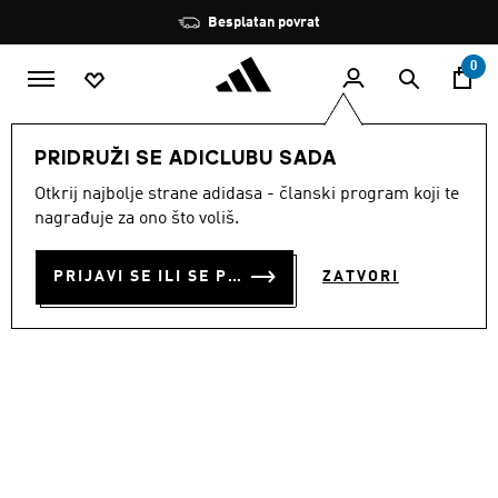
Preskoči na glavni sadržaj
Zaustavi
Besplatan povrat
rotaciju
0
MODNE MARKE
Originals
Obuća
PRIDRUŽI SE ADICLUBU SADA
Otkrij najbolje strane adidasa - članski program koji te
TENISICE GAZELLE
nagrađuje za ono što voliš.
€ 110.00
PRIJAVI SE ILI SE PRIDRUŽI SADA
ZATVORI