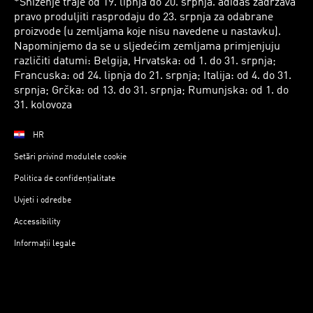
*Sniženje traje od 19. lipnja do 20. srpnja. adidas zadržava
pravo produljiti rasprodaju do 23. srpnja za odabrane
proizvode (u zemljama koje nisu navedene u nastavku).
Napominjemo da se u sljedećim zemljama primjenjuju
različiti datumi: Belgija, Hrvatska: od 1. do 31. srpnja;
Francuska: od 24. lipnja do 21. srpnja; Italija: od 4. do 31.
srpnja; Grčka: od 13. do 31. srpnja; Rumunjska: od 1. do
31. kolovoza
HR
Setări privind modulele cookie
Politica de confidențialitate
Uvjeti i odredbe
Accessibility
Informații legale