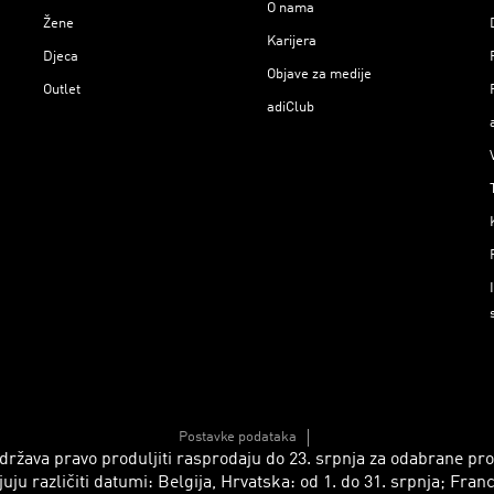
O nama
Žene
Karijera
Djeca
Objave za medije
Outlet
adiClub
Postavke podataka
 zadržava pravo produljiti rasprodaju do 23. srpnja za odabrane p
azličiti datumi: Belgija, Hrvatska: od 1. do 31. srpnja; Francusk