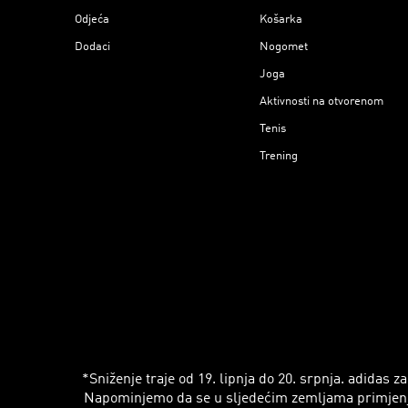
Odjeća
Košarka
Dodaci
Nogomet
Joga
Aktivnosti na otvorenom
Tenis
Trening
*Sniženje traje od 19. lipnja do 20. srpnja. adidas
Napominjemo da se u sljedećim zemljama primjenjuju r