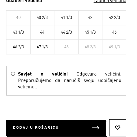
Odaberi Veličina
Tablica veličina
40
40 2/3
41 1/3
42
42 2/3
43 1/3
44
44 2/3
45 1/3
46
46 2/3
47 1/3
48
48 2/3
49 1/3
Savjet o veličini
Odgovara veličini.
Preporučujemo da naručiš svoju uobičajenu
veličinu..
DODAJ U KOŠARICU
DODAJ N