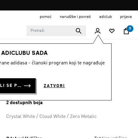
pomoć
narudžbe i povrati
adiclub
prijava
0
MODNE MARKE
Sportswear
Obuća
E ADICLUBU SADA
strane adidasa - članski program koji te nagrađuje
TENISICE
CLIMACOOL SPW
PRIJAVI SE ILI SE PRIDRUŽI SADA
ZATVORI
€ 100.00
2 dostupnih boja
Crystal White / Cloud White / Zero Metalic