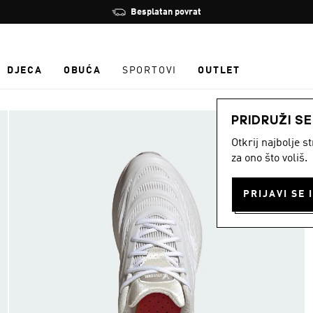
Zaustavi
Besplatan povrat
rotaciju
DJECA
OBUĆA
SPORTOVI
OUTLET
PRIDRUŽI S
Otkrij najbolje 
za ono što voliš.