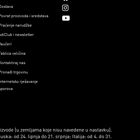
Dostava
Povrat proizvoda i sredstava
Praćenje narudžbe
adiClub i newsletter
Vaučeri
Tablica veličina
Kontaktiraj nas
Pronađi trgovinu
Internetsko rješavanje
sporova
roizvode (u zemljama koje nisu navedene u nastavku).
a: od 24. lipnja do 21. srpnja; Italija: od 4. do 31.