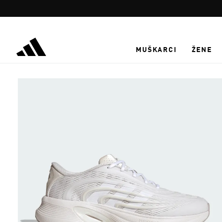
Preskoči na glavni sadržaj
MUŠKARCI
ŽENE