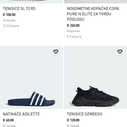
TENISICE SL 72 RS
NOGOMETNE KOPAČKE COPA
PURE IV ELITE ZA TVRDU
€ 100.00
PODLOGU
Originals
€ 240.00
14 Colours
Nogomet
6 Colours
NATIKAČE ADILETTE
TENISICE OZWEEGO
€ 40.00
€ 120.00
Originals
Originals