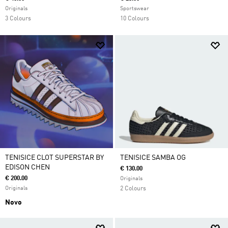
Originals
Sportswear
3 Colours
10 Colours
TENISICE CLOT SUPERSTAR BY
TENISICE SAMBA OG
EDISON CHEN
€ 130.00
€ 200.00
Originals
Originals
2 Colours
Novo