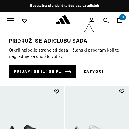
Preskoči na glavni sadržaj
Zaustavi
Besplatna standardna dostava uz adiclub
rotaciju
0
MUŠKARCI
Obuća
PRIDRUŽI SE ADICLUBU SADA
MUŠKA OBUĆA
Otkrij najbolje strane adidasa - članski program koji te
(2561)
nagrađuje za ono što voliš.
Filtriraj
Velike Slike
PRIJAVI SE ILI SE PRIDRUŽI SADA
ZATVORI