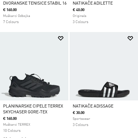
DVORANSKE TENISICE STABIL 16
NATIKAČE ADILETTE
€ 160.00
€ 40.00
Muškarci Odbojka
Originals
7 Colours
3 Colours
PLANINARSKE CIPELE TERREX
NATIKAČE ADISSAGE
SKYCHASER GORE-TEX
€ 30.00
€ 160.00
Sportswear
Muškarci TERREX
3 Colours
10 Colours