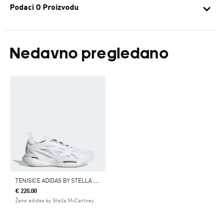
Podaci O Proizvodu
Nedavno pregledano
T
ENISICE ADIDAS BY STELLA MCCARTNEY SOLARGLIDE RUNNING
€ 220.00
Žene adidas by Stella McCartney