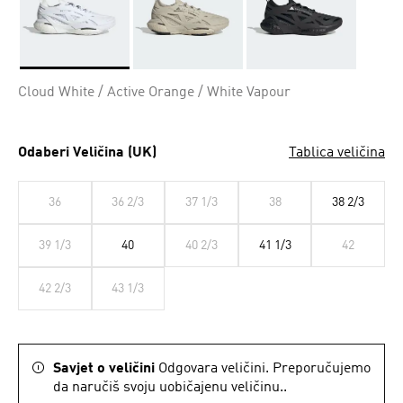
Da
Cloud White / Active Orange / White Vapour
Odaberi Veličina (UK)
Tablica veličina
36
36 2/3
37 1/3
38
38 2/3
39 1/3
40
40 2/3
41 1/3
42
42 2/3
43 1/3
Savjet o veličini
Odgovara veličini. Preporučujemo
da naručiš svoju uobičajenu veličinu..