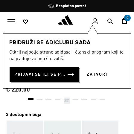
Preskoči na glavni sadržaj
Zaustavi
Besplatan povrat
rotaciju
0
ŽENE
Obuća
PRIDRUŽI SE ADICLUBU SADA
Otkrij najbolje strane adidasa - članski program koji te
TENISICE ADIDAS BY
nagrađuje za ono što voliš.
STELLA MCCARTNEY
PRIJAVI SE ILI SE PRIDRUŽI SADA
ZATVORI
SOLARGLIDE RUNNING
€ 220.00
3 dostupnih boja