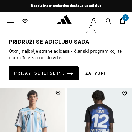
Preskoči na glavni sadržaj
Zaustavi
Besplatna standardna dostava uz adiclub
rotaciju
0
MUŠKARCI
Odjeća
PRIDRUŽI SE ADICLUBU SADA
ODJEĆA
Otkrij najbolje strane adidasa - članski program koji te
(5175)
nagrađuje za ono što voliš.
Filtriraj
Velike Slike
PRIJAVI SE ILI SE PRIDRUŽI SADA
ZATVORI