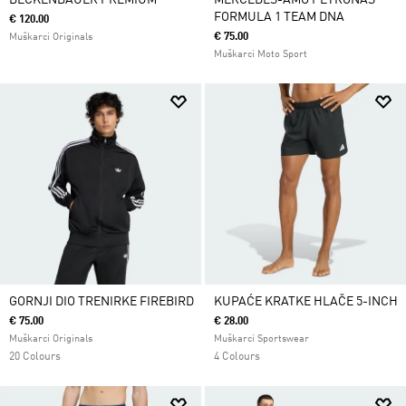
BECKENBAUER PREMIUM
MERCEDES-AMG PETRONAS
FORMULA 1 TEAM DNA
€ 120.00
€ 75.00
Muškarci Originals
Muškarci Moto Sport
GORNJI DIO TRENIRKE FIREBIRD
KUPAĆE KRATKE HLAČE 5-INCH
€ 75.00
€ 28.00
Muškarci Originals
Muškarci Sportswear
20 Colours
4 Colours