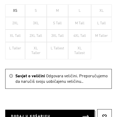
XS
S
M
L
XL
2XL
3XL
S Tall
M Tall
L Tall
XL Tall
2XL Tall
3XL Tall
4XL Tall
M Taller
L Taller
XL
L Tallest
XL
Taller
Tallest
Savjet o veličini
Odgovara veličini. Preporučujemo
da naručiš svoju uobičajenu veličinu..
DODAJ U KOŠARICU