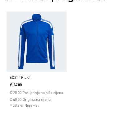
SQ21 TR JKT
€ 24.00
€
20.00
Posljednja najniža cijena
Cijena umanjena od
za
€ 40.00
Originalna cijena
Muškarci Nogomet