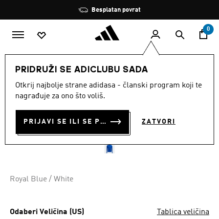
Preskoči na glavni sadržaj
Zaustavi
Besplatan povrat
rotaciju
0
MUŠKARCI
Odjeća
PRIDRUŽI SE ADICLUBU SADA
Otkrij najbolje strane adidasa - članski program koji te
SQ21 TR JKT
nagrađuje za ono što voliš.
€ 24.00
€
20.00
Posljednja najniža cijena
PRIJAVI SE ILI SE PRIDRUŽI SADA
ZATVORI
Cijena umanjena od
za
€ 40.00
Originalna cijena
Royal Blue / White
Odaberi Veličina (US)
Tablica veličina