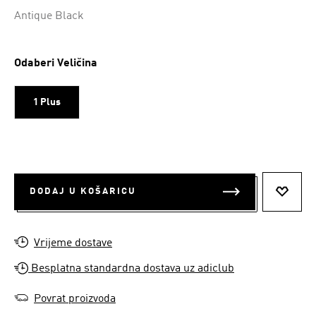
Da
Antique Black
Odaberi Veličina
1 Plus
DODAJ U KOŠARICU
DODAJ
Vrijeme dostave
Besplatna standardna dostava uz adiclub
Povrat proizvoda