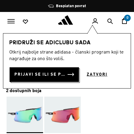
Preskoči na glavni sadržaj
Zaustavi
Besplatan povrat
rotaciju
0
SPORTOVI
Trčanje
Dodaci
PRIDRUŽI SE ADICLUBU SADA
Otkrij najbolje strane adidasa - članski program koji te
SP0100 ANTIQUE BLACK
nagrađuje za ono što voliš.
€ 220.00
PRIJAVI SE ILI SE PRIDRUŽI SADA
ZATVORI
2 dostupnih boja