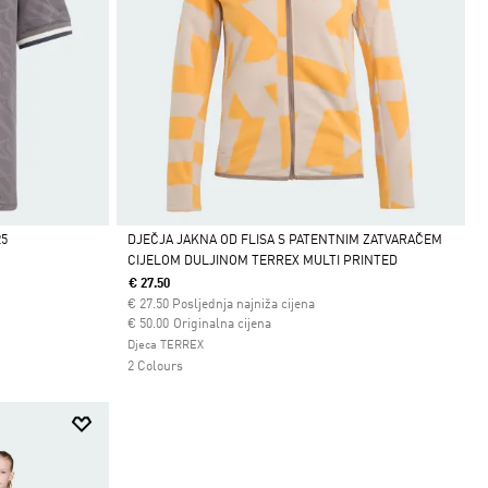
25
DJEČJA JAKNA OD FLISA S PATENTNIM ZATVARAČEM
CIJELOM DULJINOM TERREX MULTI PRINTED
Da
€ 27.50
€
27.50
Posljednja najniža cijena
Cijena umanjena od
za
€ 50.00
Originalna cijena
Djeca TERREX
2 Colours