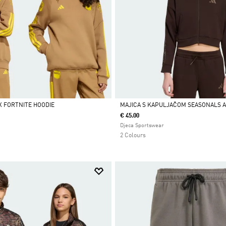
X FORTNITE HOODIE
MAJICA S KAPULJAČOM SEASONALS A
€ 45.00
Da
Djeca Sportswear
2 Colours