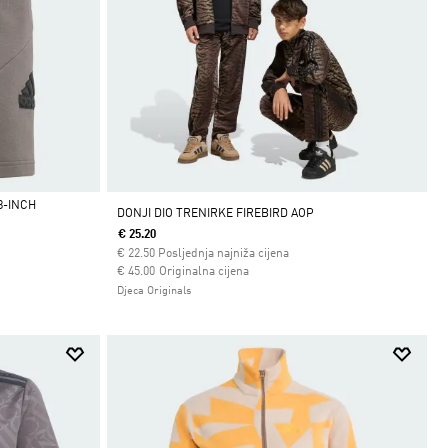
8-INCH
DONJI DIO TRENIRKE FIREBIRD AOP
€ 25.20
€
22.50
Posljednja najniža cijena
Cijena umanjena od
za
€ 45.00
Originalna cijena
Djeca Originals