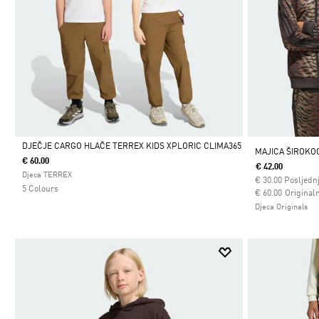
DJEČJE CARGO HLAČE TERREX KIDS XPLORIC CLIMA365
MAJICA ŠIROKO
€ 60.00
€ 42.00
Da
Djeca TERREX
€
30.00
Posljednj
5 Colours
Cijena umanjena
za
€ 60.00
Originaln
Djeca Originals