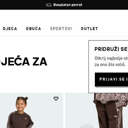
Zaustavi
Učlani se i ostvari 10 % popusta
rotaciju
DJECA
OBUĆA
SPORTOVI
OUTLET
PRIDRUŽI S
Otkrij najbolje 
JEĆA ZA
za ono što voliš.