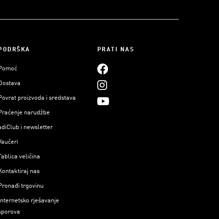
PODRŠKA
PRATI NAS
Pomoć
Dostava
Povrat proizvoda i sredstava
Praćenje narudžbe
adiClub i newsletter
Vaučeri
Tablica veličina
Kontaktiraj nas
Pronađi trgovinu
Internetsko rješavanje
sporova