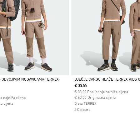
S ODVOJIVIM NOGAVICAMA TERREX
DJEČJE CARGO HLAČE TERREX KIDS X
5
€ 33.00
Da
€
33.00
Posljednja najniža cijena
Cijena umanjena od
za
€ 60.00
Originalna cijena
a najniža cijena
 od
a cijena
Djeca TERREX
5 Colours