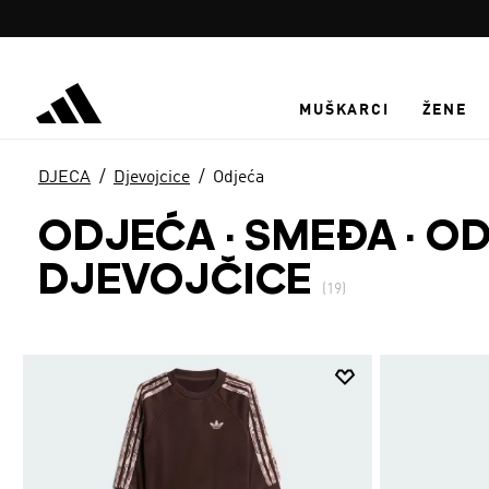
Preskoči na glavni sadržaj
MUŠKARCI
ŽENE
DJECA
Djevojcice
Odjeća
ODJEĆA · SMEĐA
·
OD
DJEVOJČICE
(19)