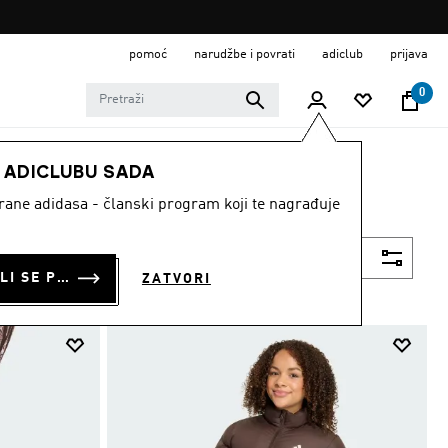
pomoć
narudžbe i povrati
adiclub
prijava
0
E ADICLUBU SADA
strane adidasa - članski program koji te nagrađuje
Filtriraj
PRIJAVI SE ILI SE PRIDRUŽI SADA
ZATVORI