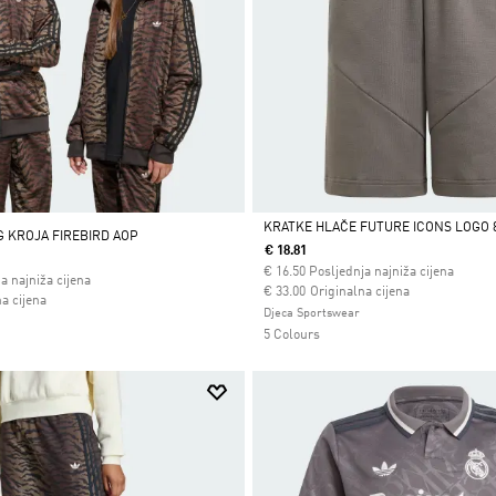
KRATKE HLAČE FUTURE ICONS LOGO 
G KROJA FIREBIRD AOP
€ 18.81
Da
€
16.50
Posljednja najniža cijena
a najniža cijena
Cijena umanjena od
za
€ 33.00
Originalna cijena
 od
a cijena
Djeca Sportswear
5 Colours