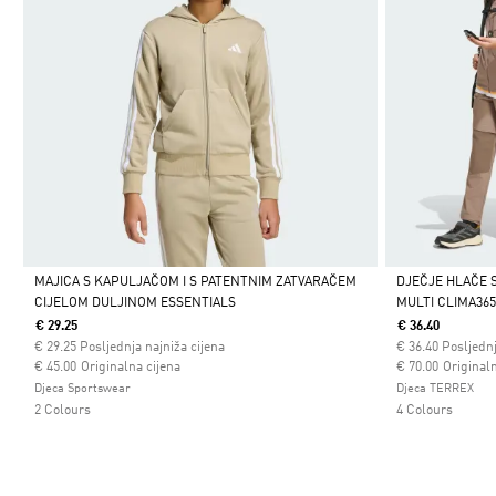
MAJICA S KAPULJAČOM I S PATENTNIM ZATVARAČEM
DJEČJE HLAČE 
CIJELOM DULJINOM ESSENTIALS
MULTI CLIMA36
Da
Da
€ 29.25
€ 36.40
€
29.25
Posljednja najniža cijena
€
36.40
Posljednj
Cijena umanjena od
za
Cijena umanjena
za
€ 45.00
Originalna cijena
€ 70.00
Originaln
Djeca Sportswear
Djeca TERREX
2 Colours
4 Colours