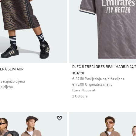
DJEČJI TREĆI DRES REAL MADRID 24/
ERA SLIM AOP
€ 37.50
Da
€
37.50
Posljednja najniža cijena
a najniža cijena
Cijena umanjena od
za
€ 75.00
Originalna cijena
 od
a cijena
Djeca Nogomet
2 Colours