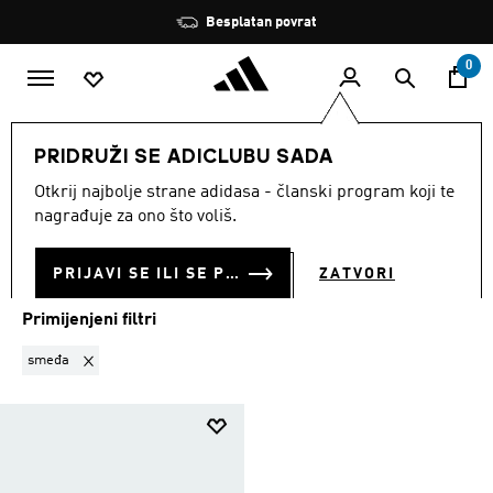
Preskoči na glavni sadržaj
Zaustavi
Besplatan povrat
rotaciju
0
MUŠKARCI
Sportovi
Planinarenje
Dodaci
PRIDRUŽI SE ADICLUBU SADA
SMEĐA
·
DODACI
Otkrij najbolje strane adidasa - članski program koji te
(1)
nagrađuje za ono što voliš.
Filtriraj
Velike Slike
PRIJAVI SE ILI SE PRIDRUŽI SADA
ZATVORI
Primijenjeni filtri
Ukloni filter Trenutno filtrirano prema BOJA: smeđa
smeđa