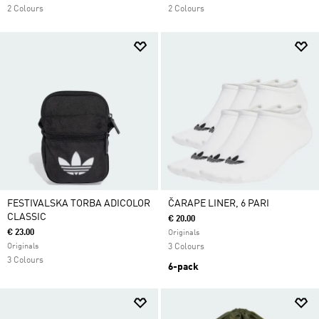
2 Colours
2 Colours
FESTIVALSKA TORBA ADICOLOR
ČARAPE LINER, 6 PARI
CLASSIC
€ 20.00
€ 23.00
Originals
Originals
3 Colours
3 Colours
6-pack