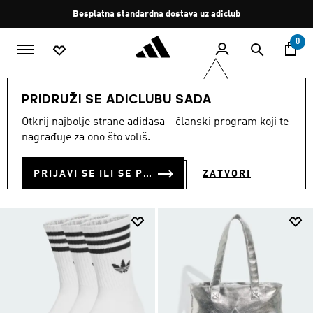
Preskoči na glavni sadržaj
Zaustavi
Besplatna standardna dostava uz adiclub
rotaciju
0
MODNE MARKE
Originals
Dodaci
PRIDRUŽI SE ADICLUBU SADA
DODACI
Otkrij najbolje strane adidasa - članski program koji te
(467)
nagrađuje za ono što voliš.
Filtriraj
Velike Slike
PRIJAVI SE ILI SE PRIDRUŽI SADA
ZATVORI