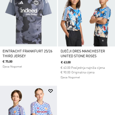
EINTRACHT FRANKFURT 25/26
DJEČJI DRES MANCHESTER
THIRD JERSEY
UNITED STONE ROSES
€ 75.00
€ 63.00
Djeca Nogomet
€
63.00
Posljednja najniža cijena
Cijena umanjena od
za
€ 90.00
Originalna cijena
Djeca Nogomet