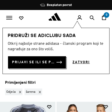
Preskoči na glavni sadržaj
Zaustavi
Besplatan povrat
rotaciju
0
DJECA
Djevojcice
Odjeća
PRIDRUŽI SE ADICLUBU SADA
ODJEĆA · ŠARENA
·
Otkrij najbolje strane adidasa - članski program koji te
nagrađuje za ono što voliš.
ODJEĆA ZA DJEVOJČICE
(3)
PRIJAVI SE ILI SE PRIDRUŽI SADA
ZATVORI
Filtriraj
Velike Slike
Primijenjeni filtri
Ukloni filter Trenutno filtrirano prema KATEGORIJA PROIZVODA: Od
Ukloni filter Trenutno filtrirano prema BOJA: šarena
Odjeća
šarena