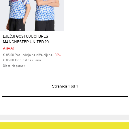
DJEČJI GOSTUJUĆI DRES
MANCHESTER UNITED 90
€ 59.50
€
85.00
Posljednja najniža cijena
-30%
Cijena umanjena od
za
€ 85.00
Originalna cijena
Djeca Nogomet
Stranica
1 od 1