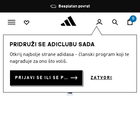
Preskoči na glavni sadržaj
Zaustavi
Besplatan povrat
rotaciju
0
DJECA
Obuća
PRIDRUŽI SE ADICLUBU SADA
Otkrij najbolje strane adidasa - članski program koji te
SANDALE ALTASWIM 3
nagrađuje za ono što voliš.
INFANTS
PRIJAVI SE ILI SE PRIDRUŽI SADA
ZATVORI
€ 28.00