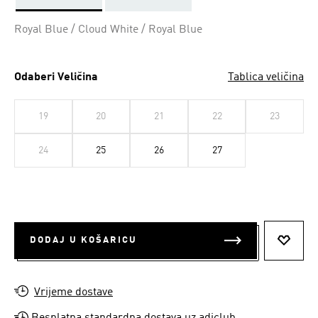
Da
Royal Blue / Cloud White / Royal Blue
Odaberi Veličina
Tablica veličina
19
20
21
22
23
24
25
26
27
DODAJ U KOŠARICU
DODAJ
Vrijeme dostave