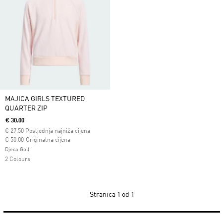
MAJICA GIRLS TEXTURED
QUARTER ZIP
€ 30.00
€
27.50
Posljednja najniža cijena
Cijena umanjena od
za
€ 50.00
Originalna cijena
Djeca Golf
2 Colours
Stranica
1 od 1