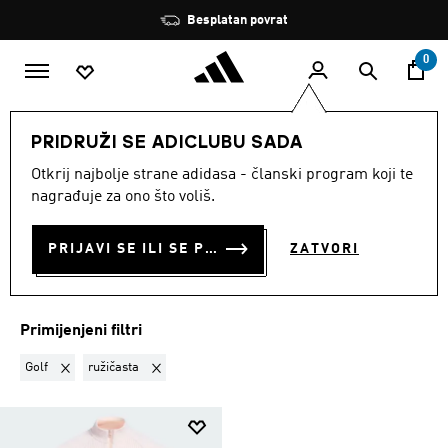
Preskoči na glavni sadržaj
Zaustavi
Besplatan povrat
rotaciju
0
DJECA
Odjeća
Kompleti
PRIDRUŽI SE ADICLUBU SADA
GOLF · RUŽIČASTA
·
Otkrij najbolje strane adidasa - članski program koji te
nagrađuje za ono što voliš.
TRENIRKE ZA DJEČAKE
(1)
PRIJAVI SE ILI SE PRIDRUŽI SADA
ZATVORI
Filtriraj
Velike Slike
Primijenjeni filtri
Ukloni filter Trenutno filtrirano prema SPORT: Golf
Ukloni filter Trenutno filtrirano prema BOJA: ružičasta
Golf
ružičasta