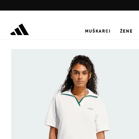
Preskoči na glavni sadržaj
MUŠKARCI
ŽENE