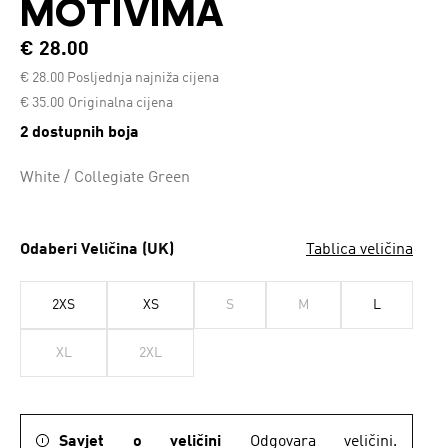
MOTIVIMA
€ 28.00
€
28.00
Posljednja najniža cijena
Cijena umanjena od
za
€ 35.00
Originalna cijena
2 dostupnih boja
White / Collegiate Green
Odaberi Veličina (UK)
Tablica veličina
2XS
XS
S
M
L
XL
2XL
Savjet o veličini
Odgovara veličini.