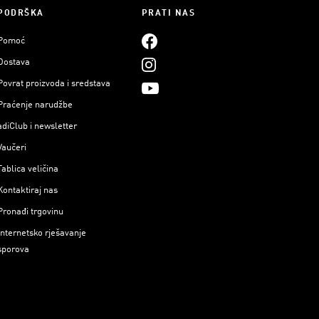
PODRŠKA
PRATI NAS
Pomoć
Dostava
Povrat proizvoda i sredstava
Praćenje narudžbe
adiClub i newsletter
Vaučeri
Tablica veličina
Kontaktiraj nas
Pronađi trgovinu
Internetsko rješavanje
sporova