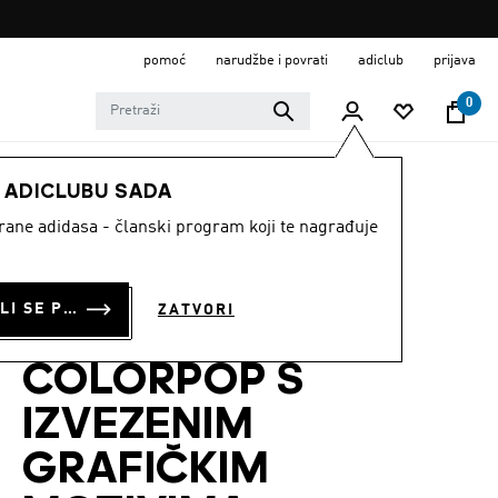
pomoć
narudžbe i povrati
adiclub
prijava
0
ŽENE
Odjeća
E ADICLUBU SADA
strane adidasa - članski program koji te nagrađuje
POLO MAJICA
SEASONAL
PRIJAVI SE ILI SE PRIDRUŽI SADA
ZATVORI
ESSENTIALS
COLORPOP S
IZVEZENIM
GRAFIČKIM