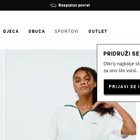
Zaustavi
Besplatan povrat
rotaciju
DJECA
OBUĆA
SPORTOVI
OUTLET
PRIDRUŽI S
Otkrij najbolje 
za ono što voliš.