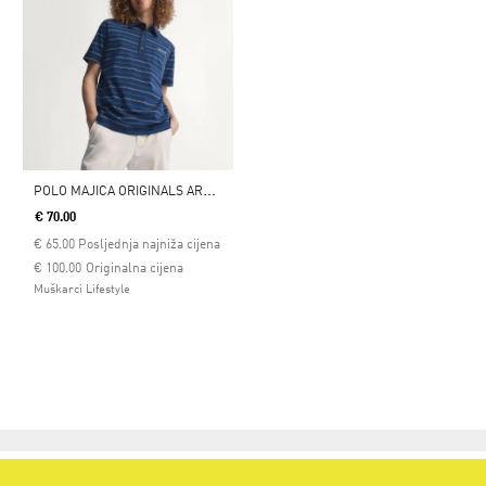
P
OLO MAJICA ORIGINALS ARCHIVE STRIPE
€ 70.00
€
65.00
Posljednja najniža cijena
Cijena umanjena od
za
€ 100.00
Originalna cijena
Muškarci Lifestyle