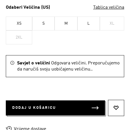
Odaberi Veličina (US)
Tablica veličina
XS
S
M
L
XL
2XL
Savjet o veličini
Odgovara veličini. Preporučujemo
da naručiš svoju uobičajenu veličinu..
DODAJ U KOŠARICU
DODAJ
Vrijeme dostave