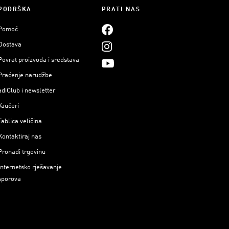
PODRŠKA
PRATI NAS
Pomoć
Dostava
Povrat proizvoda i sredstava
Praćenje narudžbe
adiClub i newsletter
Vaučeri
Tablica veličina
Kontaktiraj nas
Pronađi trgovinu
Internetsko rješavanje
sporova