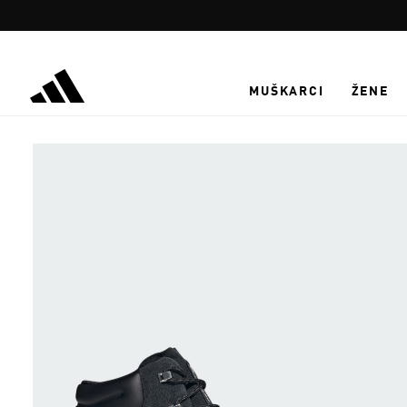
Preskoči na glavni sadržaj
MUŠKARCI
ŽENE