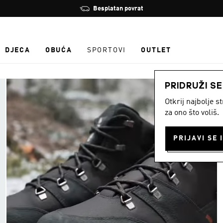
Zaustavi
Besplatan povrat
rotaciju
DJECA
OBUĆA
SPORTOVI
OUTLET
PRIDRUŽI S
Otkrij najbolje 
za ono što voliš.