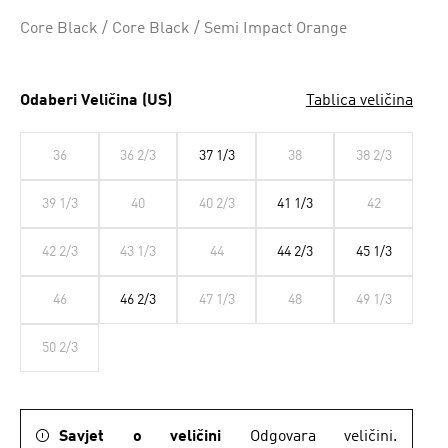
Core Black / Core Black / Semi Impact Orange
Odaberi Veličina (US)
Tablica veličina
36
36 2/3
37 1/3
38
38 2/3
39 1/3
40
40 2/3
41 1/3
42
42 2/3
43 1/3
44
44 2/3
45 1/3
46
46 2/3
47 1/3
48
49 1/3
50 2/3
Savjet o veličini
Odgovara veličini.