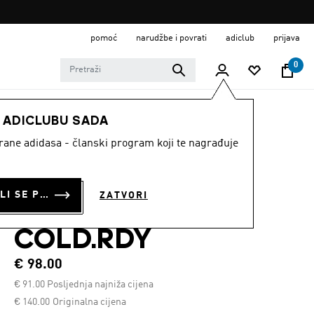
pomoć
narudžbe i povrati
adiclub
prijava
0
MUŠKARCI
Obuća
E ADICLUBU SADA
strane adidasa - članski program koji te nagrađuje
PLANINARSKE
CIPELE TERREX
PRIJAVI SE ILI SE PRIDRUŽI SADA
ZATVORI
SNOWPITCH
COLD.RDY
€ 98.00
€
91.00
Posljednja najniža cijena
Cijena umanjena od
za
€ 140.00
Originalna cijena