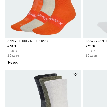
ČARAPE TERREX MULTI 3 PACK
BOCA ZA VODU 
€ 20.00
€ 20.00
Da
Da
TERREX
TERREX
2 Colours
2 Colours
3-pack