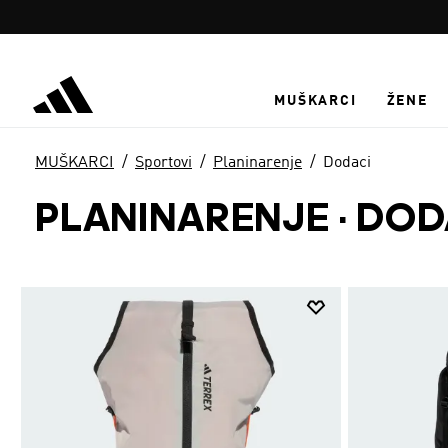
Preskoči na glavni sadržaj
MUŠKARCI
ŽENE
MUŠKARCI
Sportovi
Planinarenje
Dodaci
PLANINARENJE
·
DOD