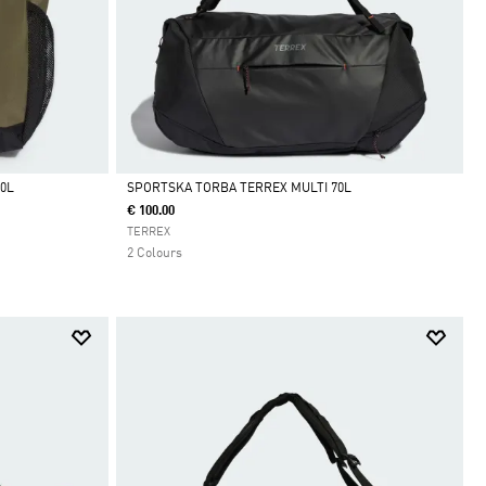
0L
SPORTSKA TORBA TERREX MULTI 70L
€ 100.00
Da
TERREX
2 Colours