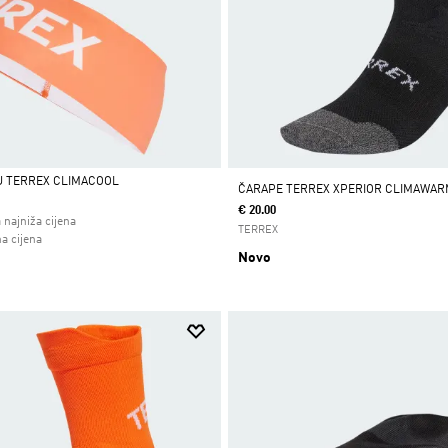
U TERREX CLIMACOOL
ČARAPE TERREX XPERIOR CLIMAWAR
€ 20.00
 najniža cijena
TERREX
 od
a cijena
Novo