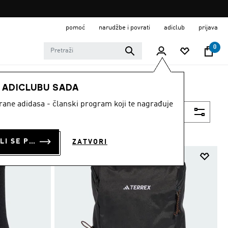
pomoć
narudžbe i povrati
adiclub
prijava
0
E ADICLUBU SADA
strane adidasa - članski program koji te nagrađuje
Filtriraj
PRIJAVI SE ILI SE PRIDRUŽI SADA
ZATVORI