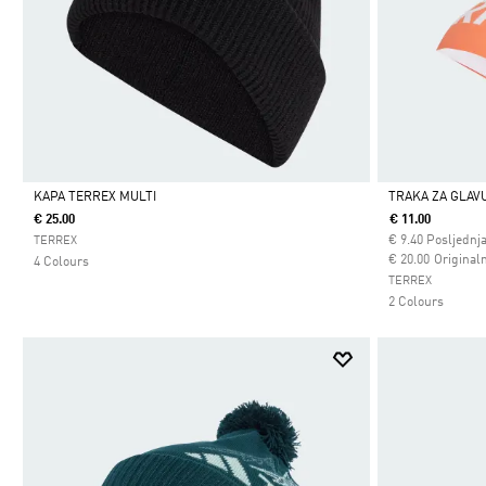
KAPA TERREX MULTI
TRAKA ZA GLAV
€ 25.00
€ 11.00
Da
Da
€
9.40
Posljednja
TERREX
Cijena umanjena
za
€ 20.00
Originaln
4 Colours
TERREX
2 Colours