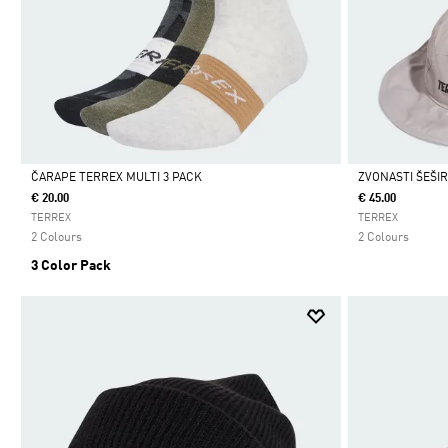
ČARAPE TERREX MULTI 3 PACK
ZVONASTI ŠEŠI
€ 20.00
€ 45.00
Da
Da
TERREX
TERREX
2 Colours
2 Colours
3 Color Pack