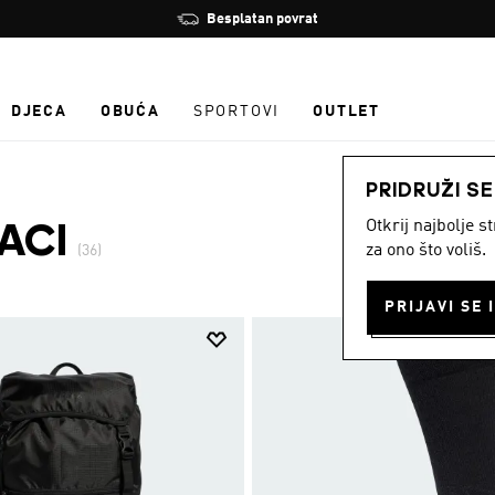
Zaustavi
Učlani se i ostvari 10 % popusta
rotaciju
DJECA
OBUĆA
SPORTOVI
OUTLET
PRIDRUŽI S
Otkrij najbolje 
ACI
za ono što voliš.
(36)