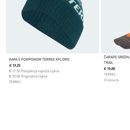
ČARAPE SREDNJ
KAPA S POMPONOM TERREX XPLORIC
TRAIL
€ 19.25
Da
€ 15.00
€
17.50
Posljednja najniža cijena
TERREX
Cijena umanjena od
za
€ 35.00
Originalna cijena
3 Colours
TERREX