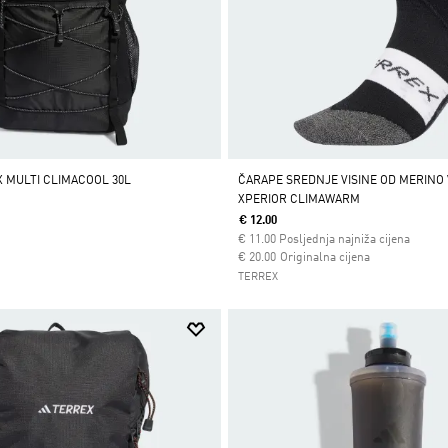
 MULTI CLIMACOOL 30L
ČARAPE SREDNJE VISINE OD MERINO
XPERIOR CLIMAWARM
€ 12.00
€
11.00
Posljednja najniža cijena
Cijena umanjena od
za
€ 20.00
Originalna cijena
TERREX