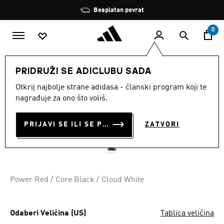
Preskoči na glavni sadržaj
Zaustavi
Besplatan povrat
rotaciju
0
MUŠKARCI
Obuća
PRIDRUŽI SE ADICLUBU SADA
Otkrij najbolje strane adidasa - članski program koji te
PENJAČICE FIVE TEN NIAD
nagrađuje za ono što voliš.
MOCCASYM
PRIJAVI SE ILI SE PRIDRUŽI SADA
ZATVORI
€ 150.00
Power Red / Core Black / Cloud White
Odaberi Veličina (US)
Tablica veličina