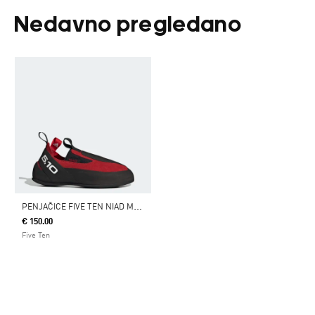
Nedavno pregledano
P
ENJAČICE FIVE TEN NIAD MOCCASYM
€ 150.00
Five Ten