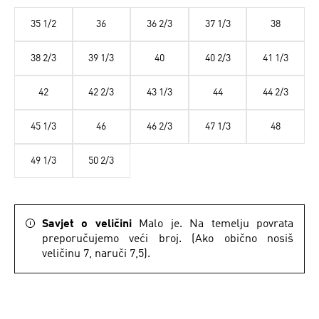
35 1/2
36
36 2/3
37 1/3
38
38 2/3
39 1/3
40
40 2/3
41 1/3
42
42 2/3
43 1/3
44
44 2/3
45 1/3
46
46 2/3
47 1/3
48
49 1/3
50 2/3
Savjet o veličini
Malo je. Na temelju povrata
preporučujemo veći broj. (Ako obično nosiš
veličinu 7, naruči 7,5).