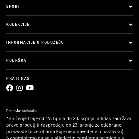
SPORT
KOLEKCIJE
INFORMACIJE O PODUZEĆU
PODRŠKA
PRATI NAS
Postavke podataka
*Sniženje traje od 19. lipnja do 20. srpnja. adidas zadržava
pravo produljiti rasprodaju do 23. srpnja za odabrane
proizvode (u zemljama koje nisu navedene u nastavku).
Napominjemo da se u sljedećim zemljama primjenjuju