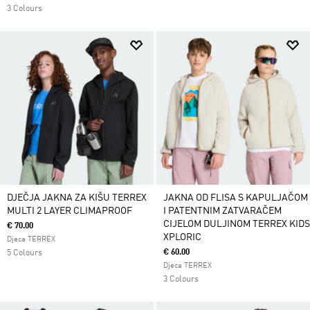
3 Colours
DJEČJA JAKNA ZA KIŠU TERREX
JAKNA OD FLISA S KAPULJAČOM
MULTI 2 LAYER CLIMAPROOF
I PATENTNIM ZATVARAČEM
CIJELOM DULJINOM TERREX KIDS
€ 70.00
XPLORIC
Djeca TERREX
€ 60.00
5 Colours
Djeca TERREX
3 Colours