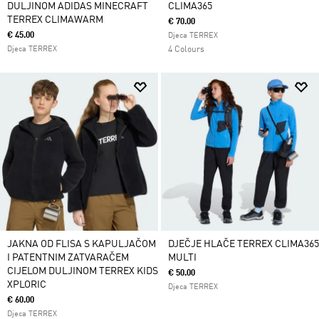
DULJINOM ADIDAS MINECRAFT
CLIMA365
TERREX CLIMAWARM
€ 70.00
€ 45.00
Djeca TERREX
Djeca TERREX
4 Colours
JAKNA OD FLISA S KAPULJAČOM
DJEČJE HLAČE TERREX CLIMA365
I PATENTNIM ZATVARAČEM
MULTI
CIJELOM DULJINOM TERREX KIDS
€ 50.00
XPLORIC
Djeca TERREX
€ 60.00
Djeca TERREX