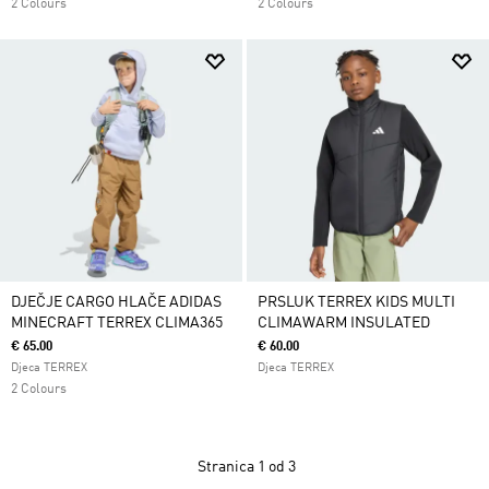
2 Colours
2 Colours
DJEČJE CARGO HLAČE ADIDAS
PRSLUK TERREX KIDS MULTI
MINECRAFT TERREX CLIMA365
CLIMAWARM INSULATED
€ 65.00
€ 60.00
Djeca TERREX
Djeca TERREX
2 Colours
Stranica
1 od 3