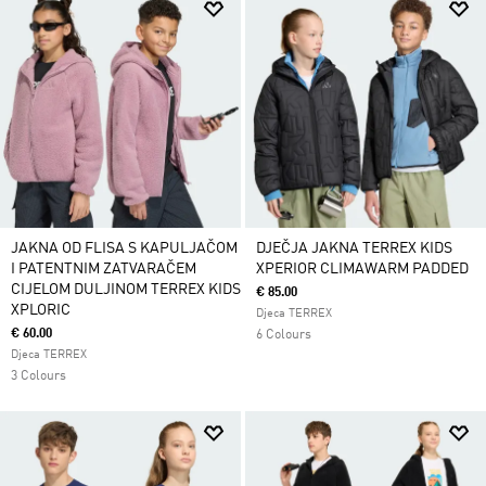
JAKNA OD FLISA S KAPULJAČOM
DJEČJA JAKNA TERREX KIDS
I PATENTNIM ZATVARAČEM
XPERIOR CLIMAWARM PADDED
CIJELOM DULJINOM TERREX KIDS
€ 85.00
XPLORIC
Djeca TERREX
€ 60.00
6 Colours
Djeca TERREX
3 Colours