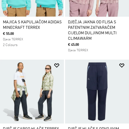
MAJICA S KAPULJAČOM ADIDAS
DJEČJA JAKNA OD FLISA S
MINECRAFT TERREX
PATENTNIM ZATVARAČEM
CIJELOM DULJINOM MULTI
€ 55.00
CLIMAWARM
Djeca TERREX
€ 45.00
2 Colours
Djeca TERREX