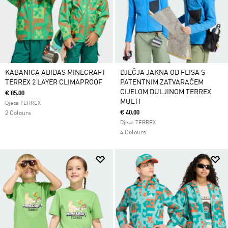
KABANICA ADIDAS MINECRAFT
DJEČJA JAKNA OD FLISA S
TERREX 2 LAYER CLIMAPROOF
PATENTNIM ZATVARAČEM
CIJELOM DULJINOM TERREX
€ 85.00
MULTI
Djeca TERREX
€ 40.00
2 Colours
Djeca TERREX
4 Colours