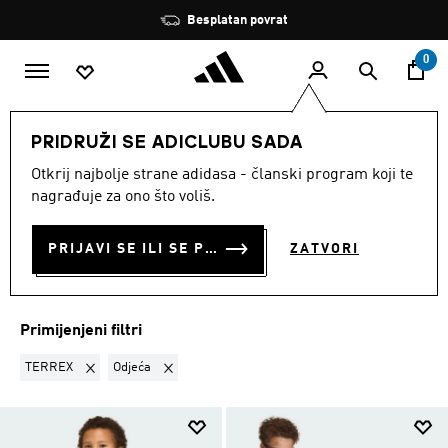
Preskoči na glavni sadržaj
Zaustavi
Besplatan povrat
rotaciju
0
DJECA
Djevojcice
Odjeća
PRIDRUŽI SE ADICLUBU SADA
TERREX · ODJEĆA
·
Otkrij najbolje strane adidasa - članski program koji te
nagrađuje za ono što voliš.
ODJEĆA ZA DJEVOJČICE
(50)
PRIJAVI SE ILI SE PRIDRUŽI SADA
ZATVORI
Filtriraj
Velike Slike
Primijenjeni filtri
Ukloni filter Trenutno filtrirano prema KOLEKCIJA: TERREX
Ukloni filter Trenutno filtrirano prema KATEGORIJ
TERREX
Odjeća