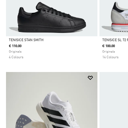
TENISICE STAN SMITH
TENISICE SL 72 
€ 110.00
€ 100.00
Da
Da
Originals
Originals
4 Colours
14 Colours