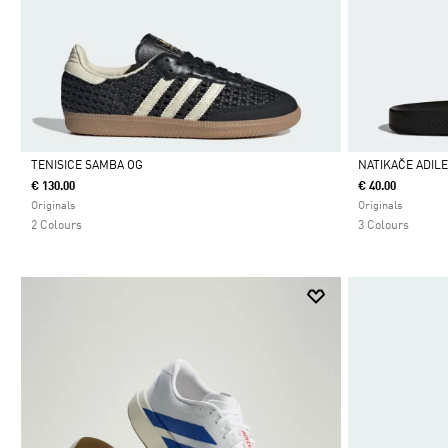
TENISICE SAMBA OG
NATIKAČE ADIL
€ 130.00
€ 40.00
Da
Da
Originals
Originals
2 Colours
3 Colours