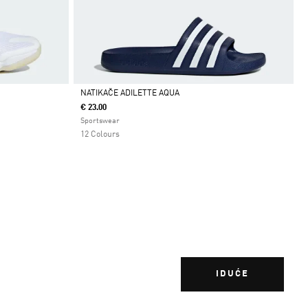
NATIKAČE ADILETTE AQUA
€ 23.00
Da
Sportswear
12 Colours
IDUĆE