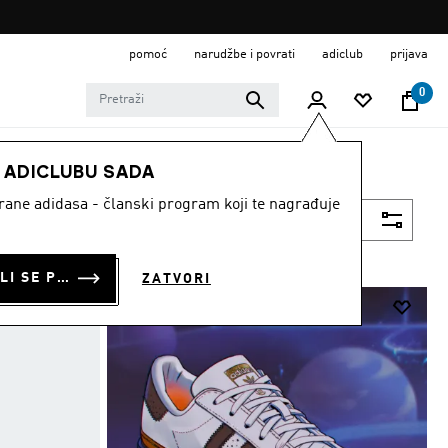
pomoć
narudžbe i povrati
adiclub
prijava
0
E ADICLUBU SADA
strane adidasa - članski program koji te nagrađuje
Filtriraj
PRIJAVI SE ILI SE PRIDRUŽI SADA
ZATVORI