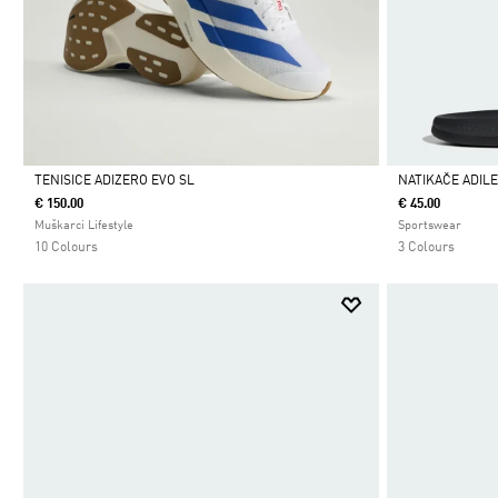
TENISICE ADIZERO EVO SL
NATIKAČE ADIL
€ 150.00
€ 45.00
Da
Da
Muškarci Lifestyle
Sportswear
10 Colours
3 Colours