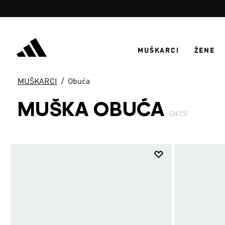
Preskoči na glavni sadržaj
MUŠKARCI
ŽENE
MUŠKARCI
Obuća
MUŠKA OBUĆA
(2615)