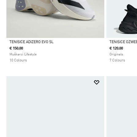
TENISICE ADIZERO EVO SL
TENISICE OZWE
€ 150.00
€ 120.00
Da
Da
Muškarci Lifestyle
Originals
10 Colours
7 Colours