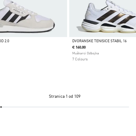
OD 2.0
DVORANSKE TENISICE STABIL 16
€ 160.00
Da
Muškarci Odbojka
7 Colours
Stranica
1 od 109