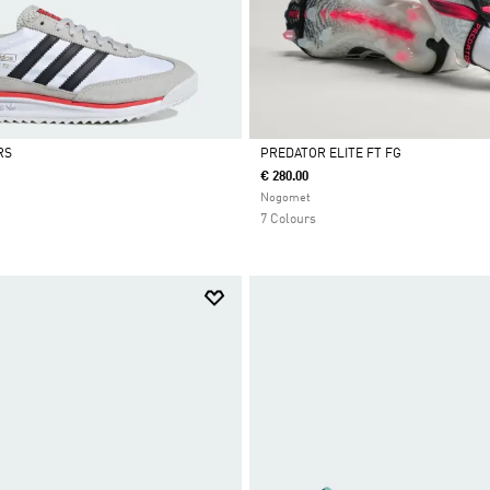
RS
PREDATOR ELITE FT FG
€ 280.00
Da
Nogomet
7 Colours