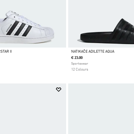
STAR II
NATIKAČE ADILETTE AQUA
€ 23.00
Da
Sportswear
12 Colours