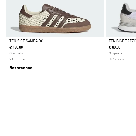
TENISICE SAMBA OG
TENISICE TREZI
€ 130.00
€ 80.00
Da
Da
Originals
Originals
2 Colours
3 Colours
Rasprodano