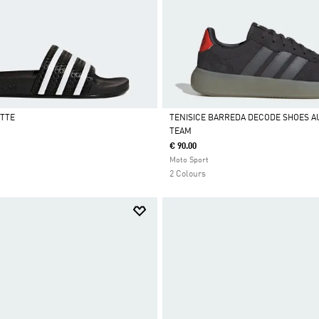
ETTE
TENISICE BARREDA DECODE SHOES AU
TEAM
Da
€ 90.00
Moto Sport
2 Colours