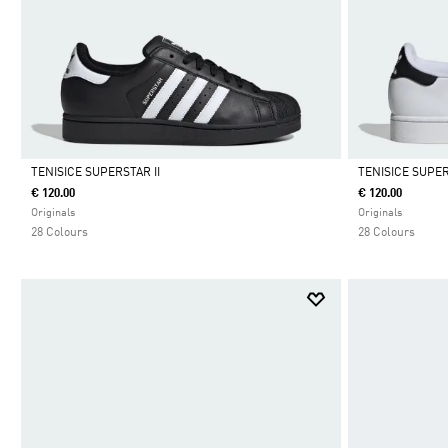
TENISICE SUPERSTAR II
TENISICE SUPER
€ 120.00
€ 120.00
Da
Da
Originals
Originals
28 Colours
28 Colours