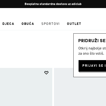
Zaustavi
Besplatan povrat
rotaciju
DJECA
OBUĆA
SPORTOVI
OUTLET
PRIDRUŽI S
Otkrij najbolje 
za ono što voliš.