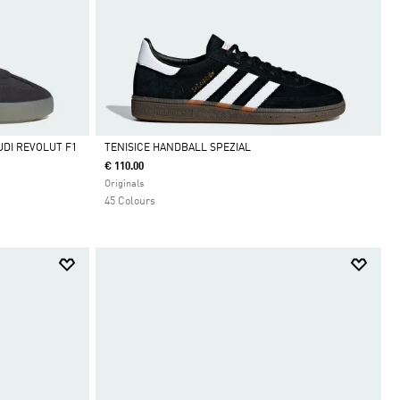
DI REVOLUT F1
TENISICE HANDBALL SPEZIAL
€ 110.00
Da
Originals
45 Colours