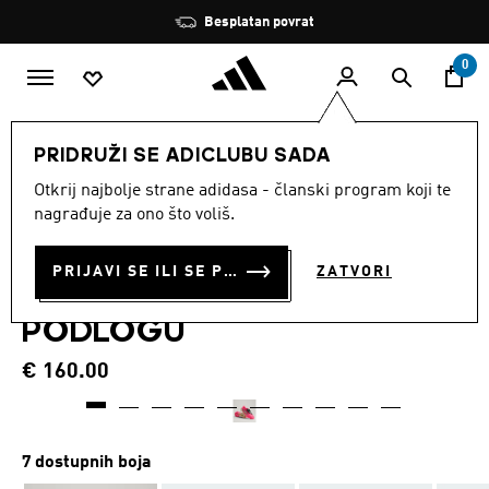
Preskoči na glavni sadržaj
Zaustavi
Besplatan povrat
rotaciju
0
SPORTOVI
Nogomet
Kopačke
PRIDRUŽI SE ADICLUBU SADA
Otkrij najbolje strane adidasa - članski program koji te
NOGOMETNE KOPAČKE S
nagrađuje za ono što voliš.
PREKLOPLJENIM JEZIKOM
PRIJAVI SE ILI SE PRIDRUŽI SADA
ZATVORI
PREDATOR PRO ZA TVRDU
PODLOGU
€ 160.00
7 dostupnih boja