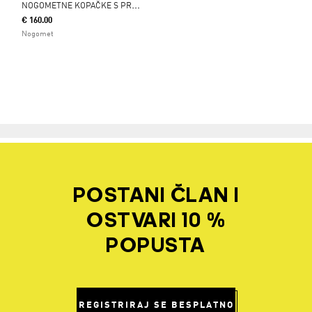
N
OGOMETNE KOPAČKE S PREKLOPLJENIM JEZIKOM PREDATOR PRO ZA TVRDU PODLOGU
€ 160.00
Nogomet
POSTANI ČLAN I
OSTVARI 10 %
POPUSTA
REGISTRIRAJ SE BESPLATNO