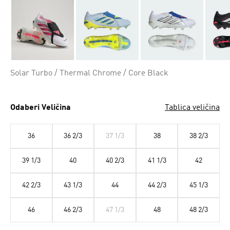
Solar Turbo / Thermal Chrome / Core Black
Odaberi Veličina
Tablica veličina
36
36 2/3
37 1/3
38
38 2/3
39 1/3
40
40 2/3
41 1/3
42
42 2/3
43 1/3
44
44 2/3
45 1/3
46
46 2/3
47 1/3
48
48 2/3