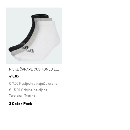
N
ISKE ČARAPE CUSHIONED LOW-CUT, 3 PARA
€ 8.85
€
7.50
Posljednja najniža cijena
Cijena umanjena od
za
€ 15.00
Originalna cijena
Teretana I Trening
3 Color Pack