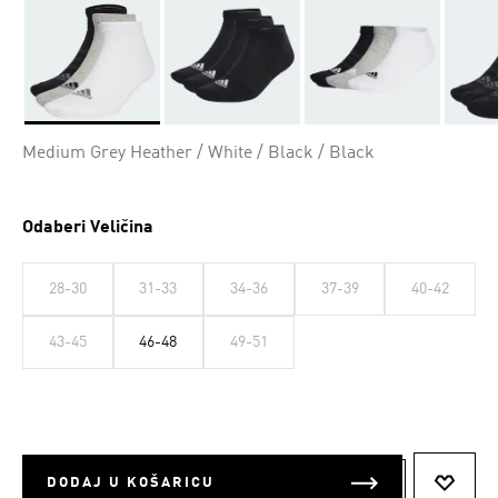
Da
Medium Grey Heather / White / Black / Black
Odaberi Veličina
28-30
31-33
34-36
37-39
40-42
43-45
46-48
49-51
DODAJ U KOŠARICU