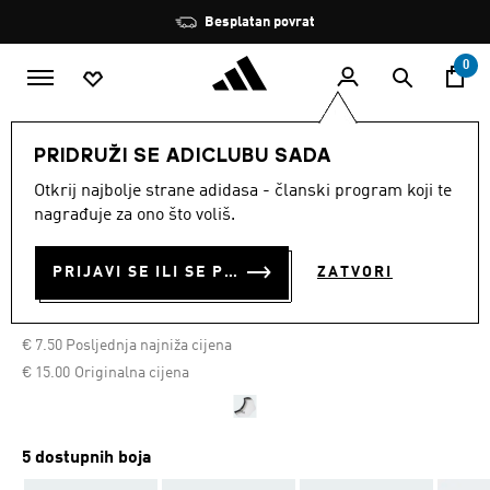
Preskoči na glavni sadržaj
Zaustavi
Besplatan povrat
rotaciju
0
PRIDRUŽI SE ADICLUBU SADA
3 Color Pack
Otkrij najbolje strane adidasa - članski program koji te
nagrađuje za ono što voliš.
NISKE ČARAPE CUSHIONED
LOW-CUT, 3 PARA
PRIJAVI SE ILI SE PRIDRUŽI SADA
ZATVORI
€ 8.85
€
7.50
Posljednja najniža cijena
Cijena umanjena od
za
€ 15.00
Originalna cijena
5 dostupnih boja