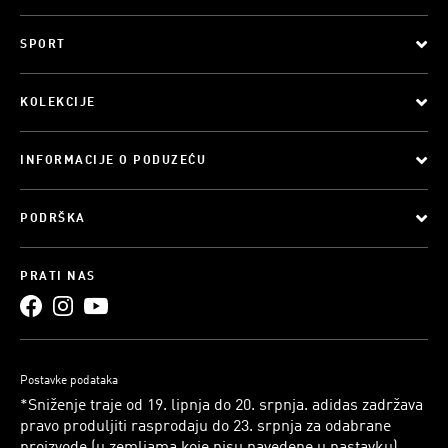
SPORT
KOLEKCIJE
INFORMACIJE O PODUZEĆU
PODRŠKA
PRATI NAS
Postavke podataka
*Sniženje traje od 19. lipnja do 20. srpnja. adidas zadržava
pravo produljiti rasprodaju do 23. srpnja za odabrane
proizvode (u zemljama koje nisu navedene u nastavku).