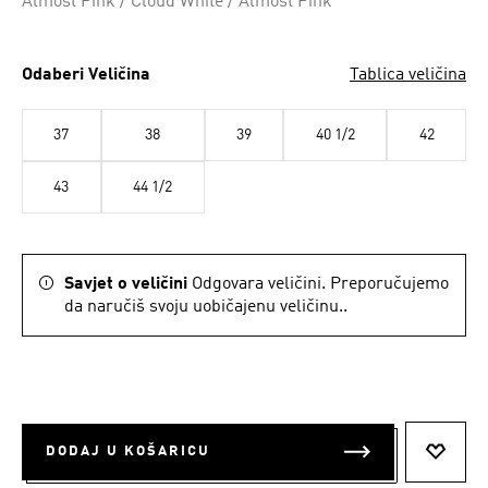
Almost Pink / Cloud White / Almost Pink
Odaberi Veličina
Tablica veličina
37
38
39
40 1/2
42
43
44 1/2
Savjet o veličini
Odgovara veličini. Preporučujemo
da naručiš svoju uobičajenu veličinu..
DODAJ U KOŠARICU
DODAJ