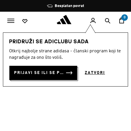
Preskoči na glavni sadržaj
Zaustavi
Besplatan povrat
rotaciju
0
MODNE MARKE
Sportswear
Obuća
PRIDRUŽI SE ADICLUBU SADA
Otkrij najbolje strane adidasa - članski program koji te
NATIKAČE ADILETTE AQUA
nagrađuje za ono što voliš.
€ 23.00
PRIJAVI SE ILI SE PRIDRUŽI SADA
ZATVORI