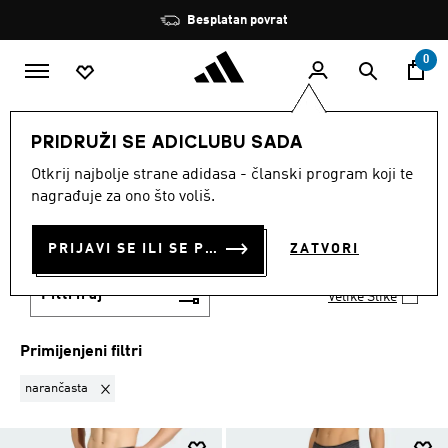
Preskoči na glavni sadržaj
Zaustavi
Besplatan povrat
rotaciju
0
SPORTOVI
Aktivnosti na otvorenom
PRIDRUŽI SE ADICLUBU SADA
Zimska sportska oprema
Otkrij najbolje strane adidasa - članski program koji te
NARANČASTA
·
ZIMSKA
nagrađuje za ono što voliš.
SPORTSKA OPREMA
(4)
PRIJAVI SE ILI SE PRIDRUŽI SADA
ZATVORI
Filtriraj
Velike Slike
Primijenjeni filtri
Ukloni filter Trenutno filtrirano prema BOJA: narančasta
narančasta