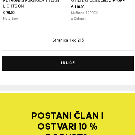
PETRONAS FORMULA 1 TEAM
UTILITAS CLIMA365 ZIP-OFF
LIGHTS ON
€ 110.00
€ 70.00
Muškarci TERREX
Moto Sport
6 Colours
Stranica
1 od 215
IDUĆE
POSTANI ČLAN I
OSTVARI 10 %