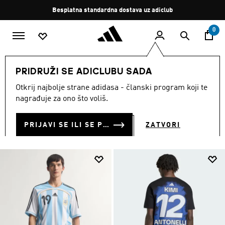
Preskoči na glavni sadržaj
Zaustavi
Besplatna standardna dostava uz adiclub
rotaciju
0
MUŠKARCI
Odjeća
PRIDRUŽI SE ADICLUBU SADA
ODJEĆA
Otkrij najbolje strane adidasa - članski program koji te
(5141)
nagrađuje za ono što voliš.
Filtriraj
Velike Slike
PRIJAVI SE ILI SE PRIDRUŽI SADA
ZATVORI