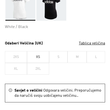
Da
White / Black
Odaberi Veličina (UK)
Tablica veličina
2XS
XS
S
M
L
XL
2XL
Savjet o veličini
Odgovara veličini. Preporučujemo
da naručiš svoju uobičajenu veličinu..