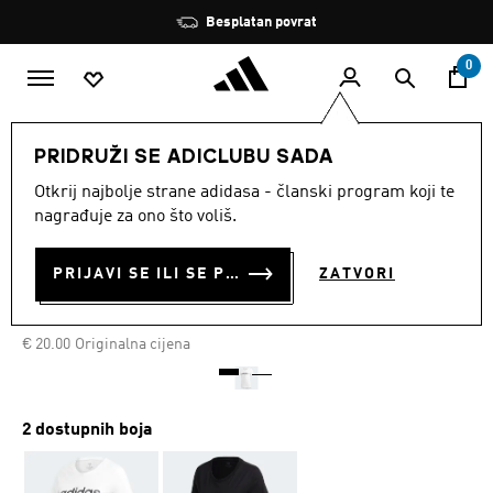
Preskoči na glavni sadržaj
Zaustavi
Besplatan povrat
rotaciju
0
ŽENE
Odjeća
PRIDRUŽI SE ADICLUBU SADA
Otkrij najbolje strane adidasa - članski program koji te
MAJICA KRATKIH RUKAVA
nagrađuje za ono što voliš.
ESSENTIALS LINEAR
PRIJAVI SE ILI SE PRIDRUŽI SADA
ZATVORI
€ 10.00
€
10.00
Posljednja najniža cijena
Cijena umanjena od
za
€ 20.00
Originalna cijena
2 dostupnih boja