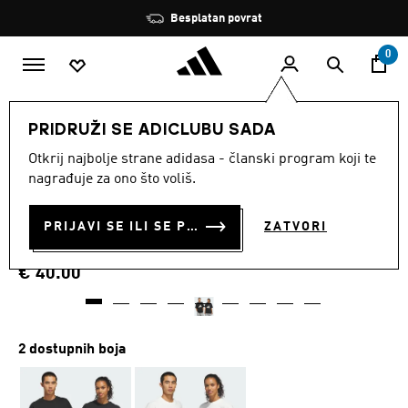
Preskoči na glavni sadržaj
Zaustavi
Besplatan povrat
rotaciju
0
SPORTOVI
Ostali sportovi
Košarka
Odjeća
PRIDRUŽI SE ADICLUBU SADA
Otkrij najbolje strane adidasa - članski program koji te
MAJICA KRATKIH RUKAVA
nagrađuje za ono što voliš.
ADIDAS BASKETBALL
PRIJAVI SE ILI SE PRIDRUŽI SADA
ZATVORI
(RODNO NEUTRALNA)
€ 40.00
2 dostupnih boja