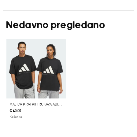
Nedavno pregledano
M
AJICA KRATKIH RUKAVA ADIDAS BASKETBALL (RODNO NEUTRALNA)
€ 40.00
Košarka