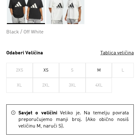
Da
Black / Off White
Odaberi Veličina
Tablica veličina
2XS
XS
S
M
L
XL
2XL
3XL
4XL
Savjet o veličini
Veliko je. Na temelju povrata
preporučujemo manji broj. (Ako obično nosiš
veličinu M, naruči S).