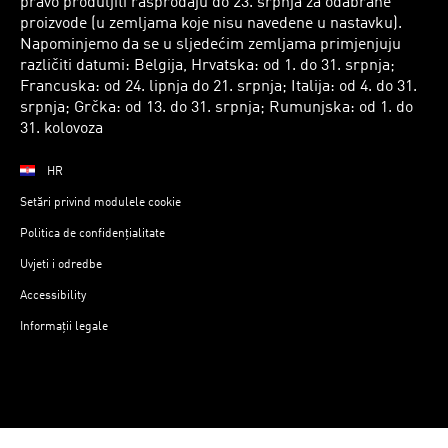
pravo produljiti rasprodaju do 23. srpnja za odabrane
proizvode (u zemljama koje nisu navedene u nastavku).
Napominjemo da se u sljedećim zemljama primjenjuju
različiti datumi: Belgija, Hrvatska: od 1. do 31. srpnja;
Francuska: od 24. lipnja do 21. srpnja; Italija: od 4. do 31.
srpnja; Grčka: od 13. do 31. srpnja; Rumunjska: od 1. do
31. kolovoza
HR
Setări privind modulele cookie
Politica de confidențialitate
Uvjeti i odredbe
Accessibility
Informații legale