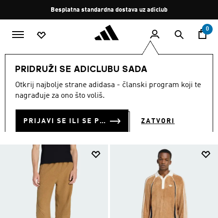
Preskoči na glavni sadržaj
Zaustavi
Besplatna standardna dostava uz adiclub
rotaciju
0
MODNE MARKE
Originals
Odjeća
PRIDRUŽI SE ADICLUBU SADA
ODJEĆA
Otkrij najbolje strane adidasa - članski program koji te
(2477)
nagrađuje za ono što voliš.
Filtriraj
Velike Slike
PRIJAVI SE ILI SE PRIDRUŽI SADA
ZATVORI