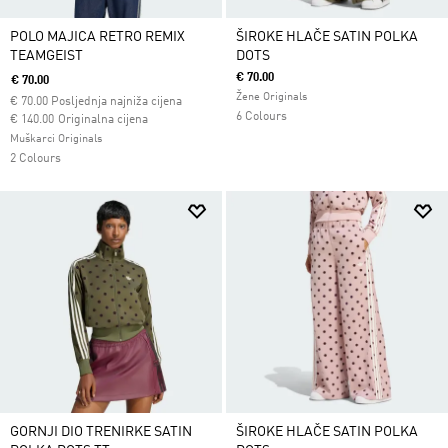
POLO MAJICA RETRO REMIX
ŠIROKE HLAČE SATIN POLKA
TEAMGEIST
DOTS
€ 70.00
€ 70.00
Žene Originals
€
70.00
Posljednja najniža cijena
6 Colours
Cijena umanjena od
za
€ 140.00
Originalna cijena
Muškarci Originals
2 Colours
GORNJI DIO TRENIRKE SATIN
ŠIROKE HLAČE SATIN POLKA