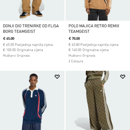
DONJI DIO TRENIRKE OD FLISA
POLO MAJICA RETRO REMIX
BORG TEAMGEIST
TEAMGEIST
€ 65.00
€ 70.00
€
65.00
Posljednja najniža cijena
€
65.80
Posljednja najniža cijena
Cijena umanjena od
za
Cijena umanjena od
za
€ 100.00
Originalna cijena
€ 140.00
Originalna cijena
Muškarci Originals
Muškarci Originals
2 Colours