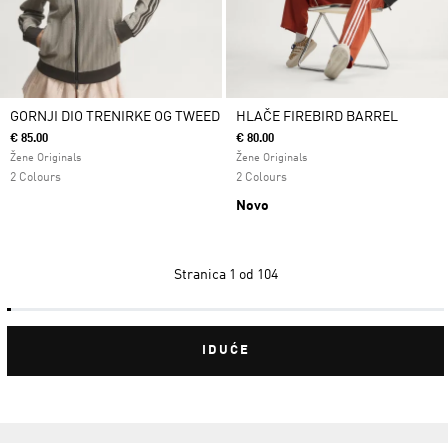
GORNJI DIO TRENIRKE OG TWEED
HLAČE FIREBIRD BARREL
€ 85.00
€ 80.00
Žene Originals
Žene Originals
2 Colours
2 Colours
Novo
Stranica
1 od 104
IDUĆE