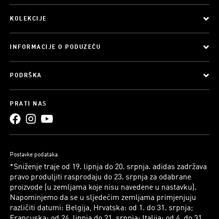
KOLEKCIJE
INFORMACIJE O PODUZEĆU
PODRŠKA
PRATI NAS
Postavke podataka
*Sniženje traje od 19. lipnja do 20. srpnja. adidas zadržava
pravo produljiti rasprodaju do 23. srpnja za odabrane
proizvode (u zemljama koje nisu navedene u nastavku).
Napominjemo da se u sljedećim zemljama primjenjuju
različiti datumi: Belgija, Hrvatska: od 1. do 31. srpnja;
Francuska: od 24. lipnja do 21. srpnja; Italija: od 4. do 31.